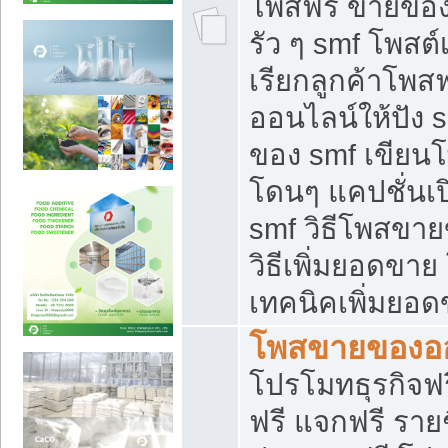
โพสฟรี ขายของใ
รัว ๆ smf โพสต์
เรียกลูกค้าโพส
ออนไลน์ให้ปัง 
ของ smf เขีย
โดนๆ แคปชั่นเป
smf วิธีโพสขา
วิธีเพิ่มยอดขาย
เทคนิคเพิ่มยอ
โพสขายของอ
โปรโมทธุรกิจฟร
ฟรี แจกฟรี รายช