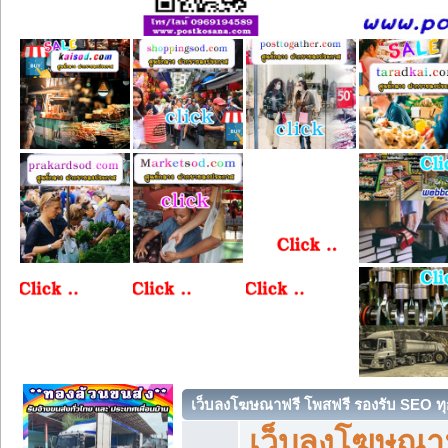
เว็บลงโฆษณาฟรี โพสฟรี รองรับ SEO ทุ
เว็บลงโฆษณา