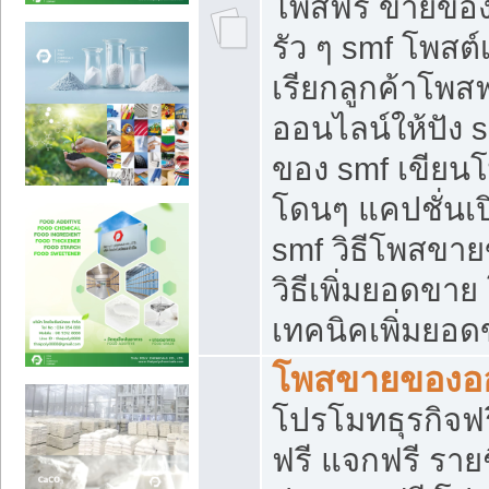
โพสฟรี ขายของใ
รัว ๆ smf โพสต์
เรียกลูกค้าโพส
ออนไลน์ให้ปัง 
ของ smf เขีย
โดนๆ แคปชั่นเป
smf วิธีโพสขา
วิธีเพิ่มยอดขาย
เทคนิคเพิ่มยอ
โพสขายของอ
โปรโมทธุรกิจฟร
ฟรี แจกฟรี รายช