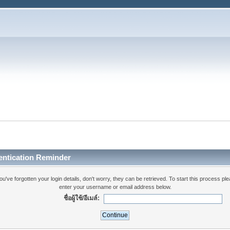
entication Reminder
you've forgotten your login details, don't worry, they can be retrieved. To start this process pl
enter your username or email address below.
ชื่อผู้ใช้/อีเมล์: