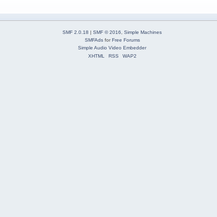
SMF 2.0.18
|
SMF © 2016
,
Simple Machines
SMFAds
for
Free Forums
Simple Audio Video Embedder
XHTML
RSS
WAP2