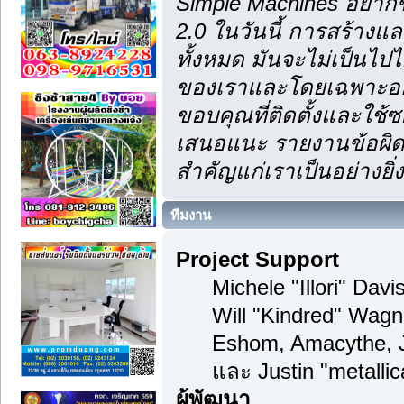
Simple Machines อยากข
2.0 ในวันนี้ การสร้าง
ทั้งหมด มันจะไม่เป็นไปไ
ของเราและโดยเฉพาะอย่า
ขอบคุณที่ติดตั้งและใช้ซ
เสนอแนะ รายงานข้อผิดพ
สำคัญแก่เราเป็นอย่างยิ่ง
ทีมงาน
Project Support
Michele "Illori" Dav
Will "Kindred" Wagn
Eshom, Amacythe, 
และ Justin "metalli
ผู้พัฒนา