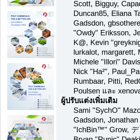
Scott, Bigguy, Capa
Duncan85, Eliana Ta
Gadsdon, gbsothere
"Owdy" Eriksson, Je
K@, Kevin "greyknigh
lurkalot, margarett,
Michele "Illori" Davi
Nick "Ha²", Paul_Pa
Rumbaar, Pitti, Re
Poulsen และ xenov
ผู้ปรับแต่งเพิ่มเติม
Sami "SychO" Mazou
Gadsdon, Jonathan 
"IchBin™" Grow, デ
Bryan "Runic" Deaki