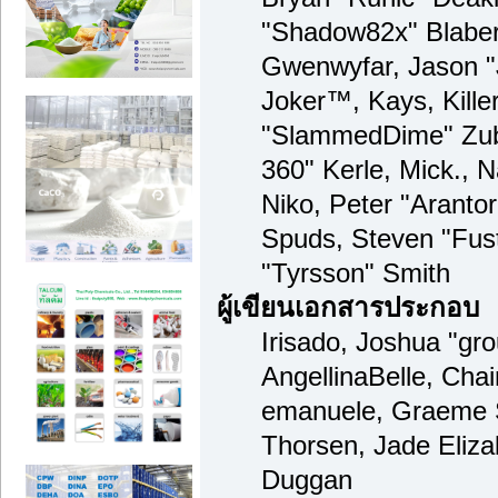
"Shadow82x" Blaber,
Gwenwyfar, Jason "
Joker™, Kays, Kille
"SlammedDime" Zub
360" Kerle, Mick., 
Niko, Peter "Arantor
Spuds, Steven "Fus
"Tyrsson" Smith
ผู้เขียนเอกสารประกอบ
Irisado, Joshua "gr
AngellinaBelle, Chain
emanuele, Graeme 
Thorsen, Jade Eliza
Duggan