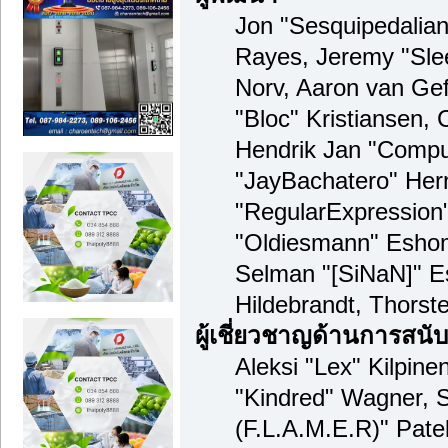
Jon "Sesquipedalian"
Rayes, Jeremy "Sle
Norv, Aaron van Gef
"Bloc" Kristiansen,
Hendrik Jan "Compua
"JayBachatero" Her
"RegularExpression
"Oldiesmann" Eshom,
Selman "[SiNaN]" Es
Hildebrandt, Thorst
ผู้เชี่ยวชาญด้านการสนั
Aleksi "Lex" Kilpine
"Kindred" Wagner, S
(F.L.A.M.E.R)" Patel