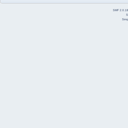
SMF 2.0.1
S
Simp