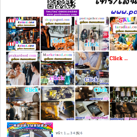
หน้า:
1
...
3
4
[
5
]
6