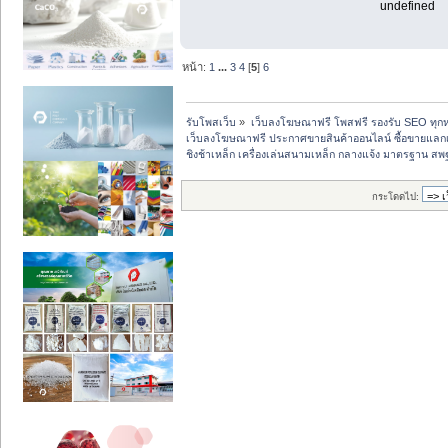
undefined
หน้า:
1
...
3
4
[
5
]
6
รับโพสเว็บ
»
เว็บลงโฆษณาฟรี โพสฟรี รองรับ SEO ทุกห
เว็บลงโฆษณาฟรี ประกาศขายสินค้าออนไลน์ ซื้อขายแลกเ
ชิงช้าเหล็ก เครื่องเล่นสนามเหล็ก กลางแจ้ง มาตรฐาน สพ
กระโดดไป: