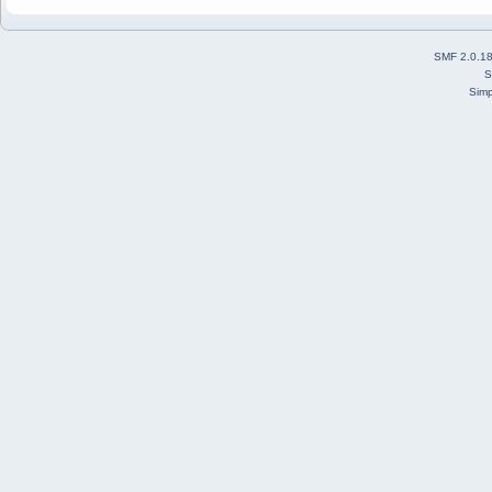
SMF 2.0.1
S
Simp