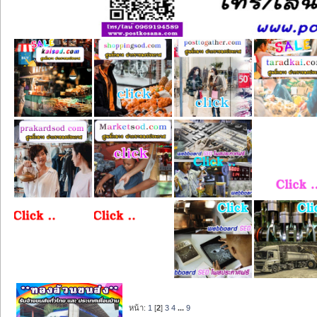
หน้า:
1
[
2
]
3
4
...
9