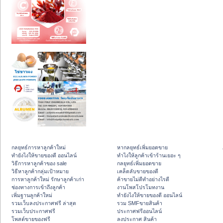
กลยุทธ์การหาลูกค้าใหม่
หากลยุทธ์เพิ่มยอดขาย
ทํายังไงให้ขายของดี ออนไลน์
ทําไงให้ลูกค้าเข้าร้านเยอะ ๆ
วิธีการหาลูกค้าของ sale
กลยุทธ์เพิ่มยอดขาย
วิธีหาลูกค้ากลุ่มเป้าหมาย
เคล็ดลับขายของดี
การหาลูกค้าใหม่ รักษาลูกค้าเก่า
ค้าขายไม่ดีทำอย่างไรดี
ช่องทางการเข้าถึงลูกค้า
งานโพสโปรโมทงาน
เพิ่มฐานลูกค้าใหม่
ทํายังไงให้ขายของดี ออนไลน์
รวมเว็บลงประกาศฟรี ล่าสุด
รวม SMFขายสินค้า
รวมเว็บประกาศฟรี
ประกาศฟรีออนไลน์
โพสต์ขายของฟรี
ลงประกาศ สินค้า