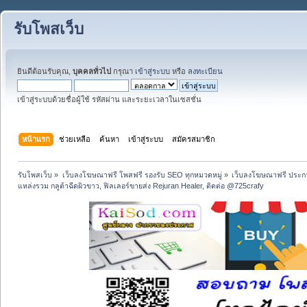
รับโพสเว็บ
ยินดีต้อนรับคุณ,
บุคคลทั่วไป
กรุณา
เข้าสู่ระบบ
หรือ
ลงทะเบียน
เข้าสู่ระบบด้วยชื่อผู้ใช้ รหัสผ่าน และระยะเวลาในเซสชั่น
หน้าแรก
ช่วยเหลือ
ค้นหา
เข้าสู่ระบบ
สมัครสมาชิก
รับโพสเว็บ
»
เว็บลงโฆษณาฟรี โพสฟรี รองรับ SEO ทุกหมวดหมู่
»
เว็บลงโฆษณาฟรี ประกา
แหล่งรวม กลูต้าฉีดผิวขาว, ฟิลเลอร์ขายส่ง Rejuran Healer, ติดต่อ @725crafy