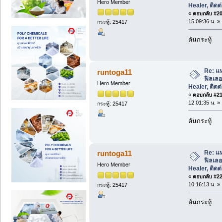
Hero Member
Healer, ติด
«
ตอบกลับ #20 
15:09:36 น. »
กระทู้: 25417
ดันกระทู้
Re: แห
runtoga11
ฟิลเลอ
Hero Member
Healer, ติด
«
ตอบกลับ #21 
12:01:35 น. »
กระทู้: 25417
ดันกระทู้
Re: แห
runtoga11
ฟิลเลอ
Hero Member
Healer, ติด
«
ตอบกลับ #22 
10:16:13 น. »
กระทู้: 25417
ดันกระทู้