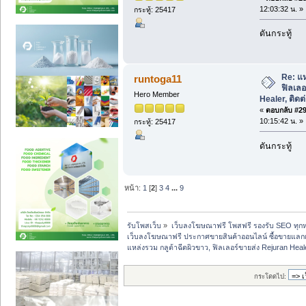
12:03:32 น. »
กระทู้: 25417
ดันกระทู้
Re: แห
runtoga11
ฟิลเลอ
Hero Member
Healer, ติด
«
ตอบกลับ #29 
10:15:42 น. »
กระทู้: 25417
ดันกระทู้
หน้า:
1
[
2
]
3
4
...
9
รับโพสเว็บ
»
เว็บลงโฆษณาฟรี โพสฟรี รองรับ SEO ทุกห
เว็บลงโฆษณาฟรี ประกาศขายสินค้าออนไลน์ ซื้อขายแลกเ
แหล่งรวม กลูต้าฉีดผิวขาว, ฟิลเลอร์ขายส่ง Rejuran Heal
กระโดดไป: