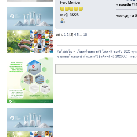
Hero Member
«
ตอบกลับ #44 
กระทู้: 48223
ขออนุญาต อั
หน้า:
1
2
[
3
]
4
5
...
10
รับโพสเว็บ
»
เว็บลงโฆษณาฟรี โพสฟรี รองรับ SEO ทุกห
ขายคอนโดเดอะพาร์คแลนด์3 (รหัสทรัพย์ 202608)   แข