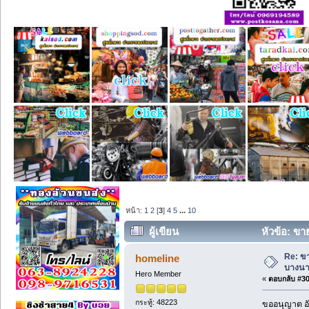
หน้า:
1
2
[
3
]
4
5
...
10
ผู้เขียน
หัวข้อ: ขา
Re: ข
homeline
บางนา
Hero Member
«
ตอบกลับ #30 
กระทู้: 48223
ขออนุญาต อั