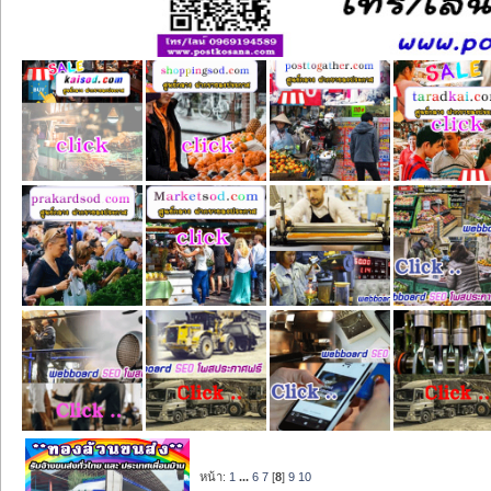
หน้า:
1
...
6
7
[
8
]
9
10