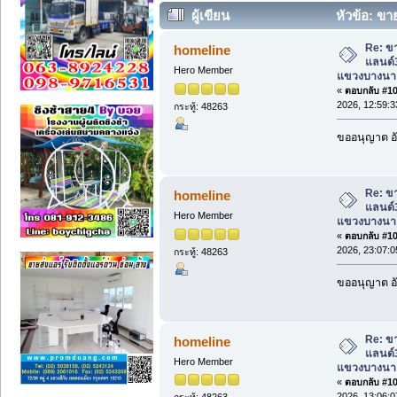
ผู้เขียน
หัวข้อ: ขา
แขวงบางนา เขตพระโขนง กรุงเทพฯ (อ่าน
Re: ข
homeline
แลนด์3
Hero Member
แขวงบางนา 
«
ตอบกลับ #105
2026, 12:59:3
กระทู้: 48263
ขออนุญาต อั
Re: ข
homeline
แลนด์3
Hero Member
แขวงบางนา 
«
ตอบกลับ #106
2026, 23:07:0
กระทู้: 48263
ขออนุญาต อั
Re: ข
homeline
แลนด์3
Hero Member
แขวงบางนา 
«
ตอบกลับ #107
2026, 13:06:0
กระทู้: 48263