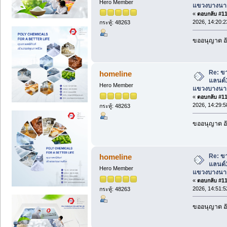
Hero Member
แขวงบางนา 
«
ตอบกลับ #110
2026, 14:20:2
กระทู้: 48263
ขออนุญาต อั
Re: ข
homeline
แลนด์3
Hero Member
แขวงบางนา 
«
ตอบกลับ #111
2026, 14:29:5
กระทู้: 48263
ขออนุญาต อั
Re: ข
homeline
แลนด์3
Hero Member
แขวงบางนา 
«
ตอบกลับ #112
2026, 14:51:5
กระทู้: 48263
ขออนุญาต อั