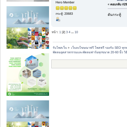
Hero Member
«
ตอบกลับ #29 
กระทู้: 20683
ดันกระทู้
หน้า:
1
[
2
]
3
4
...
10
รับโพสเว็บ
»
เว็บลงโฆษณาฟรี โพสฟรี รองรับ SEO ทุกห
พัดลมอุตสาหกรรมและพัดลมฟาร์มทุกขนาด 20-60 นิ้ว วิธ