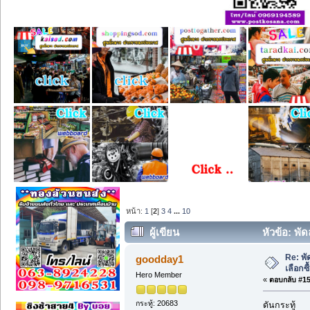
หน้า:
1
[
2
]
3
4
...
10
ผู้เขียน
หัวข้อ: พั
Re: พั
goodday1
เลือกซ
Hero Member
«
ตอบกลับ #15 
กระทู้: 20683
ดันกระทู้