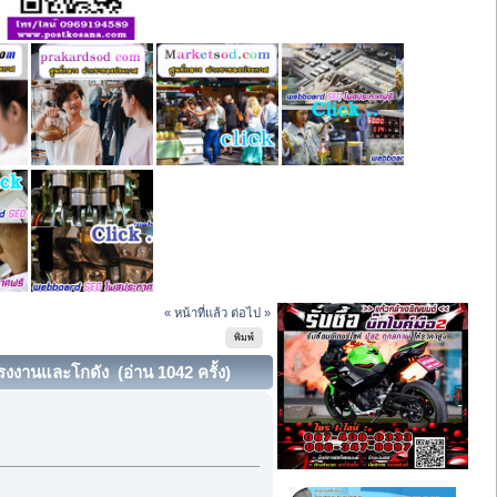
« หน้าที่แล้ว
ต่อไป »
พิมพ์
รงงานและโกดัง (อ่าน 1042 ครั้ง)