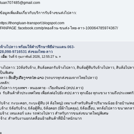
ngluan707485@gmail.com
ข้อมูลเพิ่มเติมเกี่ยวกับบริการรับจ้างขนส่งไปลาว:
https://thongluan-transport.blogspot.com
ANPAGE :facebook.com/p/ทองล้วน-ขนส่ง-ไทย-ลาว-100064785974367/
บจ้างไปลาว พร้อมให้คำปรึกษาพิธีผ่านแดน 063-
28,098-9716531 ส่งของไทย-ลาว
เมื่อ:
วันที่ 6 กุมภาพันธ์ 2026, 12:55:27 น. »
้างไปลาว: 10ล้อรับจ้าง, สิบล้อคอกรับจ้างไปลาว, สิบล้อตู้ทึบรับจ้างไปลาว, สิบล้อไ
ป็นพิเศษ
องลาว ຮັບສົ່ງເຄື່ອງຈາກໄທ-ລາວ (รถบรรทุกส่งของจากไทยไปลาว)
งหลัก:
งไปลาว กรุงเทพฯ - หนองคาย - เวียงจันทน์ (สปป.ลาว)
 รับสินค้าทั่วประเทศไทย เพื่อส่งต่อไปยัง สปป.ลาว ทุกเมือง ทุกแขวง รวมถึงประเทศ
้าง: กะบะคอก, กะบะตู้ทึบ (4 ล้อใหญ่) เหมาะสำหรับสินค้าปริมาณน้อย ย้ายบ้าน/ค
าง: 6ล้อรับจ้าง, 6ล้อตู้ทึบ, 6ล้อคอก (มีผ้าใบคลุม), 6ล้อเฮี๊ยบ, หกล้อไปลาว ขนาดก
้าง: เทนเลอร์ และ รถพ่วงไปลาว สำหรับการขนส่งขนาดใหญ่พิเศษ
้าง: สำหรับงานยก/เคลื่อนย้ายสินค้าที่มีน้ำหนักมาก
8