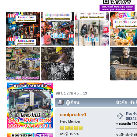
หน้า:
1
2
[
3
]
4
5
...
13
ผู้เขียน
หัวข้อ: รั
Re: รั
coolprodee1
89242
Hero Member
«
ตอบกลับ #30 
กระทู้: 15774
รถสิบล้อรับจ