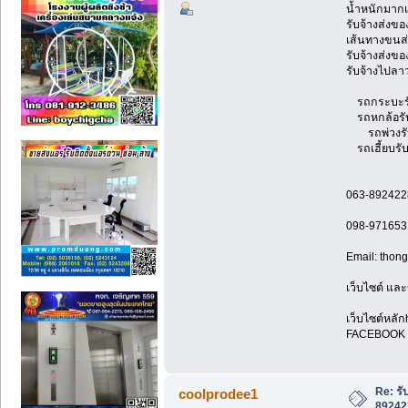
น้ำหนักมากเ
รับจ้างส่งข
เส้นทางขนส่
รับจ้างส่งขอ
รับจ้างไปลาว
รถกระบะรับจ
รถหกล้อรับจ้
รถพ่วงรับจ
รถเฮี้ยบรับจ
063-892422
098-971653
Email: tho
เว็บไซต์ และ
เว็บไซต์หลัก
FACEBOOK F
Re: รั
coolprodee1
89242