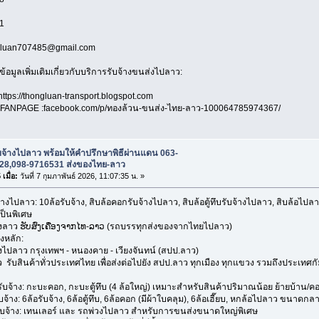
1
ngluan707485@gmail.com
ข้อมูลเพิ่มเติมเกี่ยวกับบริการรับจ้างขนส่งไปลาว:
https://thongluan-transport.blogspot.com
ANPAGE :facebook.com/p/ทองล้วน-ขนส่ง-ไทย-ลาว-100064785974367/
บจ้างไปลาว พร้อมให้คำปรึกษาพิธีผ่านแดน 063-
28,098-9716531 ส่งของไทย-ลาว
เมื่อ:
วันที่ 7 กุมภาพันธ์ 2026, 11:07:35 น. »
้างไปลาว: 10ล้อรับจ้าง, สิบล้อคอกรับจ้างไปลาว, สิบล้อตู้ทึบรับจ้างไปลาว, สิบล้อไ
ป็นพิเศษ
องลาว ຮັບສົ່ງເຄື່ອງຈາກໄທ-ລາວ (รถบรรทุกส่งของจากไทยไปลาว)
งหลัก:
งไปลาว กรุงเทพฯ - หนองคาย - เวียงจันทน์ (สปป.ลาว)
 รับสินค้าทั่วประเทศไทย เพื่อส่งต่อไปยัง สปป.ลาว ทุกเมือง ทุกแขวง รวมถึงประเทศ
้าง: กะบะคอก, กะบะตู้ทึบ (4 ล้อใหญ่) เหมาะสำหรับสินค้าปริมาณน้อย ย้ายบ้าน/ค
าง: 6ล้อรับจ้าง, 6ล้อตู้ทึบ, 6ล้อคอก (มีผ้าใบคลุม), 6ล้อเฮี๊ยบ, หกล้อไปลาว ขนาดก
้าง: เทนเลอร์ และ รถพ่วงไปลาว สำหรับการขนส่งขนาดใหญ่พิเศษ