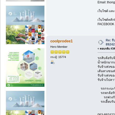
Email: tho
เว็บไซต์ และ
เว็บไซต์หลัก
FACEBOOK F
Re: รั
coolprodee1
89242
Hero Member
«
ตอบกลับ #34 
กระทู้: 15774
รถสิบล้อรับจ
น้ำหนักมากเ
รับจ้างส่งข
เส้นทางขนส่
รับจ้างส่งขอ
รับจ้างไปลาว
รถกระบะรับจ
รถหกล้อรับจ้
รถพ่วงรับจ
รถเฮี้ยบรับจ
063-892422