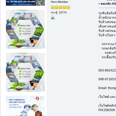
Hero Member
«
ตอบกลับ #31 
กระทู้: 15774
รถสิบล้อรับจ
น้ำหนักมากเ
รับจ้างส่งข
เส้นทางขนส่
รับจ้างส่งขอ
รับจ้างไปลาว
รถกระบะรับจ
รถหกล้อรับจ้
รถพ่วงรับจ
รถเฮี้ยบรับจ
063-892422
098-971653
Email: tho
เว็บไซต์ และ
เว็บไซต์หลัก
FACEBOOK F