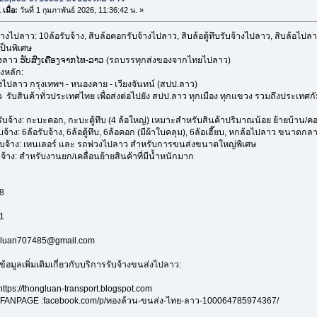
เมื่อ:
วันที่ 1 กุมภาพันธ์ 2026, 11:36:42 น. »
้างไปลาว: 10ล้อรับจ้าง, สิบล้อคอกรับจ้างไปลาว, สิบล้อตู้ทึบรับจ้างไปลาว, สิบล้อไ
ป็นพิเศษ
องลาว ຮັບສົ່ງເຄື່ອງຈາກໄທ-ລາວ (รถบรรทุกส่งของจากไทยไปลาว)
งหลัก:
งไปลาว กรุงเทพฯ - หนองคาย - เวียงจันทน์ (สปป.ลาว)
 รับสินค้าทั่วประเทศไทย เพื่อส่งต่อไปยัง สปป.ลาว ทุกเมือง ทุกแขวง รวมถึงประเทศ
้าง: กะบะคอก, กะบะตู้ทึบ (4 ล้อใหญ่) เหมาะสำหรับสินค้าปริมาณน้อย ย้ายบ้าน/ค
าง: 6ล้อรับจ้าง, 6ล้อตู้ทึบ, 6ล้อคอก (มีผ้าใบคลุม), 6ล้อเฮี๊ยบ, หกล้อไปลาว ขนาดก
้าง: เทนเลอร์ และ รถพ่วงไปลาว สำหรับการขนส่งขนาดใหญ่พิเศษ
้าง: สำหรับงานยก/เคลื่อนย้ายสินค้าที่มีน้ำหนักมาก
8
1
ngluan707485@gmail.com
ข้อมูลเพิ่มเติมเกี่ยวกับบริการรับจ้างขนส่งไปลาว:
https://thongluan-transport.blogspot.com
ANPAGE :facebook.com/p/ทองล้วน-ขนส่ง-ไทย-ลาว-100064785974367/