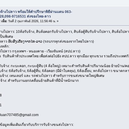
บจ้างไปลาว พร้อมให้คำปรึกษาพิธีผ่านแดน 063-
28,098-9716531 ส่งของไทย-ลาว
เมื่อ:
วันที่ 2 กุมภาพันธ์ 2026, 11:56:46 น. »
้างไปลาว: 10ล้อรับจ้าง, สิบล้อคอกรับจ้างไปลาว, สิบล้อตู้ทึบรับจ้างไปลาว, สิบล้อไ
ป็นพิเศษ
องลาว ຮັບສົ່ງເຄື່ອງຈາກໄທ-ລາວ (รถบรรทุกส่งของจากไทยไปลาว)
งหลัก:
งไปลาว กรุงเทพฯ - หนองคาย - เวียงจันทน์ (สปป.ลาว)
 รับสินค้าทั่วประเทศไทย เพื่อส่งต่อไปยัง สปป.ลาว ทุกเมือง ทุกแขวง รวมถึงประเทศ
้าง: กะบะคอก, กะบะตู้ทึบ (4 ล้อใหญ่) เหมาะสำหรับสินค้าปริมาณน้อย ย้ายบ้าน/ค
าง: 6ล้อรับจ้าง, 6ล้อตู้ทึบ, 6ล้อคอก (มีผ้าใบคลุม), 6ล้อเฮี๊ยบ, หกล้อไปลาว ขนาดก
้าง: เทนเลอร์ และ รถพ่วงไปลาว สำหรับการขนส่งขนาดใหญ่พิเศษ
้าง: สำหรับงานยก/เคลื่อนย้ายสินค้าที่มีน้ำหนักมาก
8
1
ngluan707485@gmail.com
ข้อมูลเพิ่มเติมเกี่ยวกับบริการรับจ้างขนส่งไปลาว: