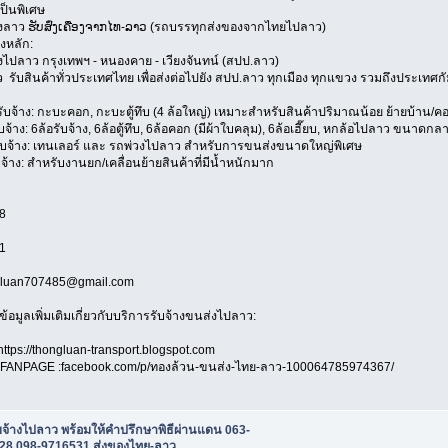
ป็นพิเศษ
องลาว ຮັບສົ່ງເຄື່ອງຈາກໄທ-ລາວ (รถบรรทุกส่งของจากไทยไปลาว)
งหลัก:
งไปลาว กรุงเทพฯ - หนองคาย - เวียงจันทน์ (สปป.ลาว)
 รับสินค้าทั่วประเทศไทย เพื่อส่งต่อไปยัง สปป.ลาว ทุกเมือง ทุกแขวง รวมถึงประเทศ
้าง: กะบะคอก, กะบะตู้ทึบ (4 ล้อใหญ่) เหมาะสำหรับสินค้าปริมาณน้อย ย้ายบ้าน/ค
าง: 6ล้อรับจ้าง, 6ล้อตู้ทึบ, 6ล้อคอก (มีผ้าใบคลุม), 6ล้อเฮี๊ยบ, หกล้อไปลาว ขนาดก
้าง: เทนเลอร์ และ รถพ่วงไปลาว สำหรับการขนส่งขนาดใหญ่พิเศษ
้าง: สำหรับงานยก/เคลื่อนย้ายสินค้าที่มีน้ำหนักมาก
8
1
ngluan707485@gmail.com
ข้อมูลเพิ่มเติมเกี่ยวกับบริการรับจ้างขนส่งไปลาว:
https://thongluan-transport.blogspot.com
ANPAGE :facebook.com/p/ทองล้วน-ขนส่ง-ไทย-ลาว-100064785974367/
บจ้างไปลาว พร้อมให้คำปรึกษาพิธีผ่านแดน 063-
28,098-9716531 ส่งของไทย-ลาว