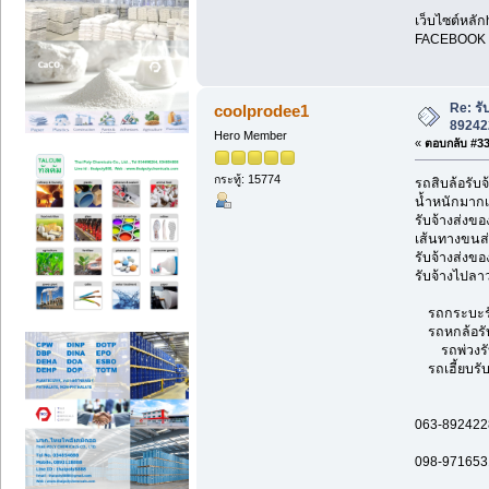
เว็บไซต์หลัก
FACEBOOK F
Re: รั
coolprodee1
89242
Hero Member
«
ตอบกลับ #33 
กระทู้: 15774
รถสิบล้อรับจ
น้ำหนักมากเ
รับจ้างส่งข
เส้นทางขนส่
รับจ้างส่งขอ
รับจ้างไปลาว
รถกระบะรับจ
รถหกล้อรับจ้
รถพ่วงรับจ
รถเฮี้ยบรับจ
063-892422
098-971653