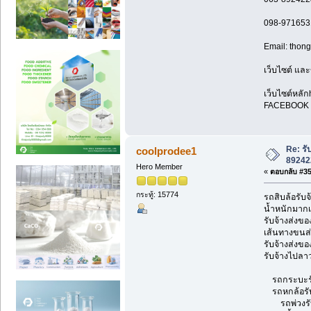
098-971653
Email: tho
เว็บไซต์ และ
เว็บไซต์หลัก
FACEBOOK F
Re: รั
coolprodee1
89242
Hero Member
«
ตอบกลับ #35 
กระทู้: 15774
รถสิบล้อรับจ
น้ำหนักมากเ
รับจ้างส่งข
เส้นทางขนส่
รับจ้างส่งขอ
รับจ้างไปลาว
รถกระบะรับจ
รถหกล้อรับจ้
รถพ่วงรับจ