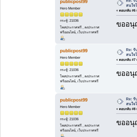
Re: รั
publicpost99
สนใจโ
Hero Member
«
ตอบกลับ #6 เ
กระทู้: 21036
ขออนุ
โพสประกาศฟรี , ลงประกาศ
ฟรีออนไลน์, เว็บประกาศฟรี
Re: รั
publicpost99
สนใจโ
Hero Member
«
ตอบกลับ #7 เ
กระทู้: 21036
ขออนุ
โพสประกาศฟรี , ลงประกาศ
ฟรีออนไลน์, เว็บประกาศฟรี
Re: รั
publicpost99
สนใจโ
Hero Member
«
ตอบกลับ #8 เ
กระทู้: 21036
ขออนุ
โพสประกาศฟรี , ลงประกาศ
ฟรีออนไลน์, เว็บประกาศฟรี