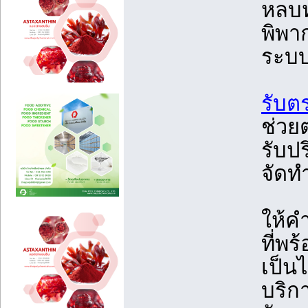
หลบห
พิพา
ระบบ
รับต
ช่วย
รับป
จัดท
ให้ค
ที่พ
เป็น
บริก