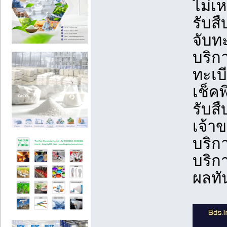
ไม่เ
รับส
จับท
บริก
ทะเบ
เช็คพ
รับส
เจ้าข
บริก
บริก
ผลทั