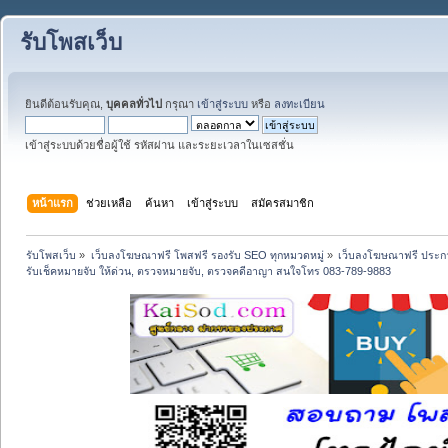
รับโพสเว็บ
ยินดีต้อนรับคุณ,
บุคคลทั่วไป
กรุณา
เข้าสู่ระบบ
หรือ
ลงทะเบียน
เข้าสู่ระบบด้วยชื่อผู้ใช้ รหัสผ่าน และระยะเวลาในเซสชั่น
หน้าแรก
ช่วยเหลือ
ค้นหา
เข้าสู่ระบบ
สมัครสมาชิก
รับโพสเว็บ
»
เว็บลงโฆษณาฟรี โพสฟรี รองรับ SEO ทุกหมวดหมู่
»
เว็บลงโฆษณาฟรี ประกา
รับเช็คหมายจับ ให้ด่วน, ตรวจหมายจับ, ตรวจคดีอาญา สนใจโทร 083-789-9883