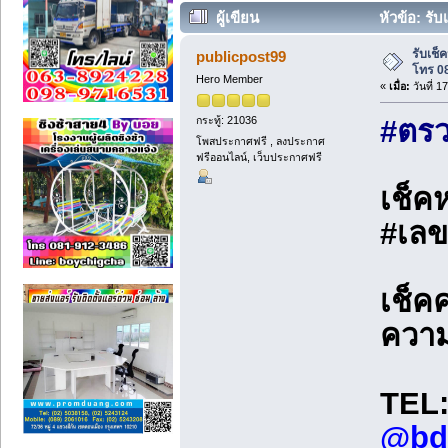
ผู้เขียน
หัวข้อ: รั
รับเช็
publicpost99
โทร 0
Hero Member
«
เมื่อ:
วันที่ 1
กระทู้: 21036
#ตรว
โพสประกาศฟรี , ลงประกาศ
ฟรีออนไลน์, เว็บประกาศฟรี
เช็ค
#เล
เช็ค
ความ
TEL
@bds