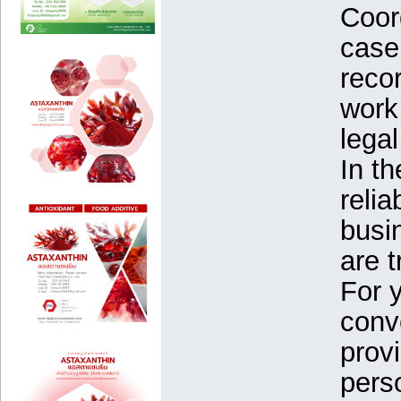
Coord
case 
recor
work
legal
In t
relia
busin
are t
For 
conv
prov
pers