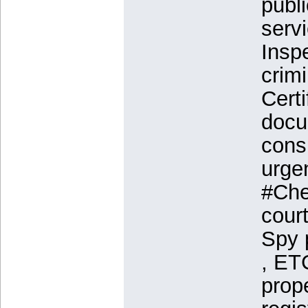
publi
serv
Inspe
crimi
Certi
docu
cons
urge
#Che
court
Spy 
, ETC
prope