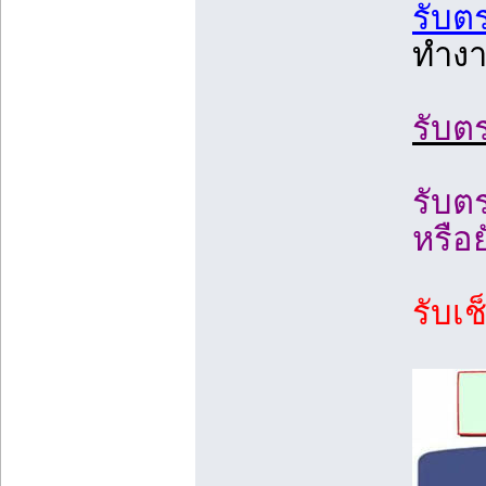
รับต
ทำง
รับต
รับต
หรือ
รับเ