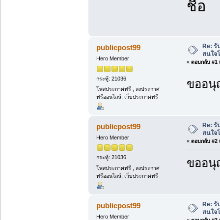
ชื่อ
Re: รั
publicpost99
สนใจโ
Hero Member
«
ตอบกลับ #1 เ
กระทู้: 21036
ขออนุ
โพสประกาศฟรี , ลงประกาศ
ฟรีออนไลน์, เว็บประกาศฟรี
Re: รั
publicpost99
สนใจโ
Hero Member
«
ตอบกลับ #2 เ
กระทู้: 21036
ขออนุ
โพสประกาศฟรี , ลงประกาศ
ฟรีออนไลน์, เว็บประกาศฟรี
Re: รั
publicpost99
สนใจโ
Hero Member
«
ตอบกลับ #3 เ