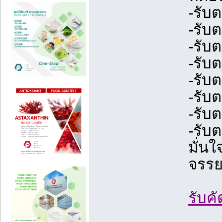
-รับ
-รับ
-รับ
-รับ
-รับ
-รับ
-รับ
-รับ
มั่น
จรร
รับค