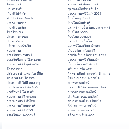
โฆษณาฟรี
ลงประกาศ ซื้อ-ขาย ฟรี
ประกาศฟรี
ชุมชนคนไอทีขายสินค้า
เว็บฟรีไม่จำกัด
ลงประกาศฟรีใหม่ๆ 2023
ทำ SEO ติด Google
โปรโมทธุรกิจฟรี
ลงประกาศขาย
โปรโมทสินค้าฟรี
เว็บฟรียอดนิยม
แจกฟรี รายชื่อเว็บลงประกาศฟรี
โพสโฆษณา
โปรโมท Social
ประกาศขายของ
โปรโมท youtube
ประกาศหางาน
แจกฟรี รายชื่อเว็บ
บริการ แนะนำเว็บ
แจกฟรีโพสเว็บบอร์ดsmf
ลงประกาศ
เว็บบอร์ดsmfโพสฟรี
รวมเว็บประกาศฟรี
รายชื่อเว็บบอร์ดขายสินค้าฟรี
รวมเว็บซื้อขาย ใช้งานง่าย
ลงประกาศฟรี เว็บบอร์ด
ลงประกาศฟรี ทุกจังหวัด
เว็บบอร์ดขายสินค้าฟรี
ต้องการขาย
ฟรี เว็บบอร์ด แรงๆ
ปล่อยเช่า บ้าน คอนโด ที่ดิน
โพสขายสินค้าตรงกลุ่มเป้าหมาย
ขายบ้าน คอนโด ที่ดิน
โฆษณาเลื่อนประกาศได้
ประกาศฟรี ไม่มี หมดอายุ
ขายของออนไลน์
เว็บประกาศฟรี ติดอันดับ
แนะนำ 6 วิธีขายของออนไลน์
ฝากร้านฟรี โพ ส ฟรี
อยากขายของออนไลน์
ลงประกาศฟรี กรุงเทพ
เริ่มต้นขายของออนไลน์
ลงประกาศฟรี ทั่วไทย
ขายของออนไลน์ เริ่มยังไง
ลงประกาศโฆษณาฟรี
ชี้ช่องขายของออนไลน์
ลงประกาศฟรี 2023
การขายของออนไลน์
รวมเว็บลงประกาศฟรี
สร้างเว็บฟรีประกาศ