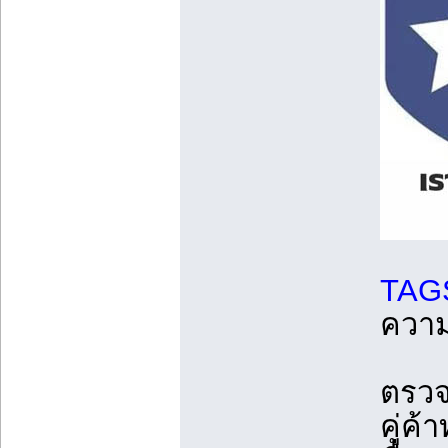
TAGS
ความ
ตรว
คู่ค