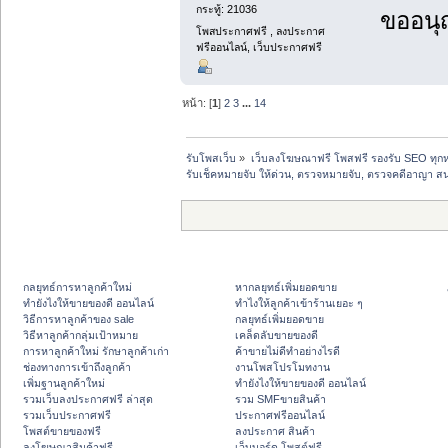
กระทู้: 21036
ขออนุ
โพสประกาศฟรี , ลงประกาศ
ฟรีออนไลน์, เว็บประกาศฟรี
หน้า: [
1
]
2
3
...
14
รับโพสเว็บ
»
เว็บลงโฆษณาฟรี โพสฟรี รองรับ SEO ทุกห
รับเช็คหมายจับ ให้ด่วน, ตรวจหมายจับ, ตรวจคดีอาญา 
กลยุทธ์การหาลูกค้าใหม่
หากลยุทธ์เพิ่มยอดขาย
ทํายังไงให้ขายของดี ออนไลน์
ทําไงให้ลูกค้าเข้าร้านเยอะ ๆ
วิธีการหาลูกค้าของ sale
กลยุทธ์เพิ่มยอดขาย
วิธีหาลูกค้ากลุ่มเป้าหมาย
เคล็ดลับขายของดี
การหาลูกค้าใหม่ รักษาลูกค้าเก่า
ค้าขายไม่ดีทำอย่างไรดี
ช่องทางการเข้าถึงลูกค้า
งานโพสโปรโมทงาน
เพิ่มฐานลูกค้าใหม่
ทํายังไงให้ขายของดี ออนไลน์
รวมเว็บลงประกาศฟรี ล่าสุด
รวม SMFขายสินค้า
รวมเว็บประกาศฟรี
ประกาศฟรีออนไลน์
โพสต์ขายของฟรี
ลงประกาศ สินค้า
ลงโฆษณาสินค้าฟรี
เว็บบอร์ด โพสต์ฟรี