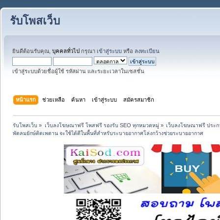
รับโพสเว็บ
ยินดีต้อนรับคุณ,
บุคคลทั่วไป
กรุณา
เข้าสู่ระบบ
หรือ
ลงทะเบียน
เข้าสู่ระบบด้วยชื่อผู้ใช้ รหัสผ่าน และระยะเวลาในเซสชั่น
หน้าแรก
ช่วยเหลือ
ค้นหา
เข้าสู่ระบบ
สมัครสมาชิก
รับโพสเว็บ
»
เว็บลงโฆษณาฟรี โพสฟรี รองรับ SEO ทุกหมวดหมู่
»
เว็บลงโฆษณาฟรี ประกา
พัดลมยักษ์ติดเพดาน จะใช้ได้ดีในพื้นที่สำหรับระบายอากาศโล่งกว้างช่วยระบายอากาศ