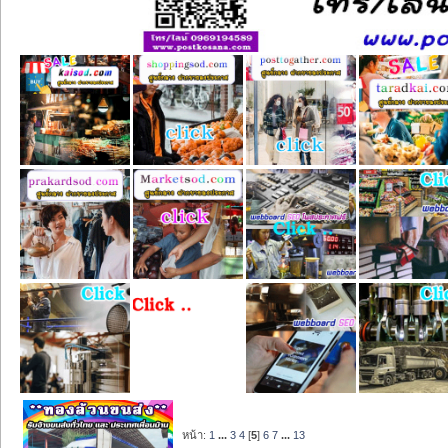
หน้า:
1
...
3
4
[
5
]
6
7
...
13