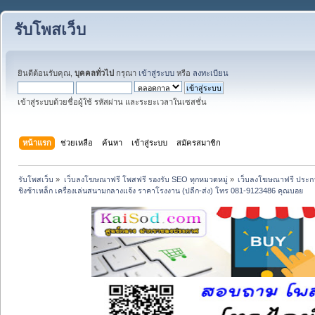
รับโพสเว็บ
ยินดีต้อนรับคุณ,
บุคคลทั่วไป
กรุณา
เข้าสู่ระบบ
หรือ
ลงทะเบียน
เข้าสู่ระบบด้วยชื่อผู้ใช้ รหัสผ่าน และระยะเวลาในเซสชั่น
หน้าแรก
ช่วยเหลือ
ค้นหา
เข้าสู่ระบบ
สมัครสมาชิก
รับโพสเว็บ
»
เว็บลงโฆษณาฟรี โพสฟรี รองรับ SEO ทุกหมวดหมู่
»
เว็บลงโฆษณาฟรี ประกา
ชิงช้าเหล็ก เครื่องเล่นสนามกลางแจ้ง ราคาโรงงาน (ปลีก-ส่ง) โทร 081-9123486 คุณบอย