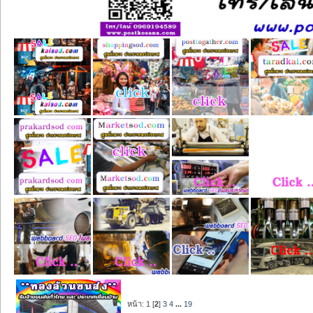
หน้า:
1
[
2
]
3
4
...
19