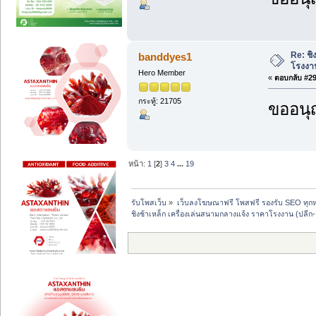
Re: ชิ
banddyes1
โรงงา
Hero Member
«
ตอบกลับ #29 
กระทู้: 21705
ขออนุ
หน้า:
1
[
2
]
3
4
...
19
รับโพสเว็บ
»
เว็บลงโฆษณาฟรี โพสฟรี รองรับ SEO ทุกห
ชิงช้าเหล็ก เครื่องเล่นสนามกลางแจ้ง ราคาโรงงาน (ปลี