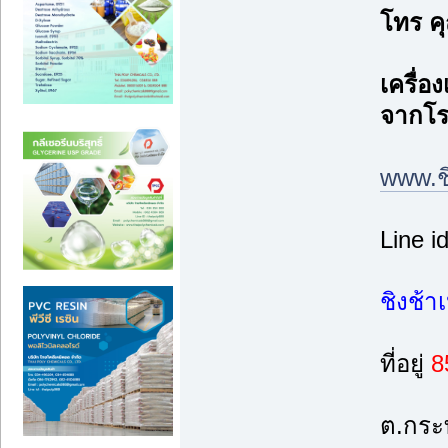
โทร 
เครื่อ
จากโรง
www.ช
Line i
ชิงช้า
ที่อยู่
8
ต.กระ