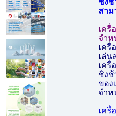
ชิงช
สามา
เครื
จำหน
เครื
เล่น
เครื
ชิงช
ของเ
จำหน
เครื