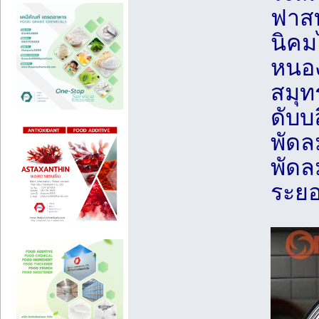
ฟาสท
นิคม
หนอง
สมุท
ดับบ
พัดล
พัดล
ระยอ