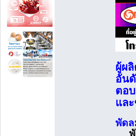
ผู้ผ
อันด
ตอบร
และข
พัดล
พ