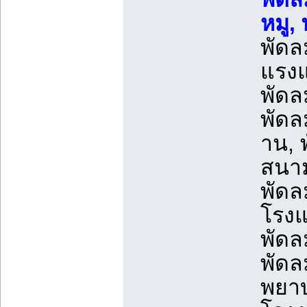
หมู, 
พัดล
แรงแ
พัดล
พัดล
าน, 
สนา
พัดล
โรงแ
พัดล
พัดล
พยา