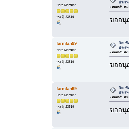
ประเทศ
Hero Member
«
ตอบกลับ #6 เ
กระทู้: 23519
ขออนุ
Re: พั
farmfan99
ประเทศ
Hero Member
«
ตอบกลับ #7 เ
กระทู้: 23519
ขออนุ
Re: พั
farmfan99
ประเทศ
Hero Member
«
ตอบกลับ #8 เ
กระทู้: 23519
ขออนุ