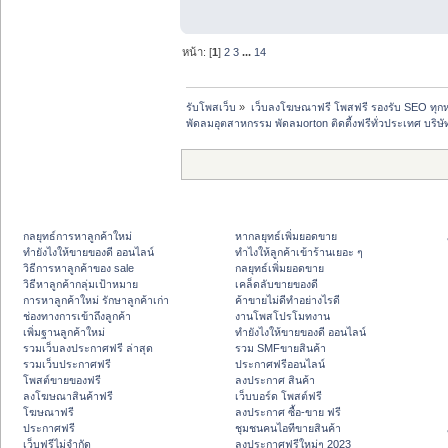
หน้า: [
1
]
2
3
...
14
รับโพสเว็บ
»
เว็บลงโฆษณาฟรี โพสฟรี รองรับ SEO ทุกห
พัดลมอุตสาหกรรม พัดลมorton ติดตี้งฟรีทั่วประเทศ บริษั
กลยุทธ์การหาลูกค้าใหม่
หากลยุทธ์เพิ่มยอดขาย
ทํายังไงให้ขายของดี ออนไลน์
ทําไงให้ลูกค้าเข้าร้านเยอะ ๆ
วิธีการหาลูกค้าของ sale
กลยุทธ์เพิ่มยอดขาย
วิธีหาลูกค้ากลุ่มเป้าหมาย
เคล็ดลับขายของดี
การหาลูกค้าใหม่ รักษาลูกค้าเก่า
ค้าขายไม่ดีทำอย่างไรดี
ช่องทางการเข้าถึงลูกค้า
งานโพสโปรโมทงาน
เพิ่มฐานลูกค้าใหม่
ทํายังไงให้ขายของดี ออนไลน์
รวมเว็บลงประกาศฟรี ล่าสุด
รวม SMFขายสินค้า
รวมเว็บประกาศฟรี
ประกาศฟรีออนไลน์
โพสต์ขายของฟรี
ลงประกาศ สินค้า
ลงโฆษณาสินค้าฟรี
เว็บบอร์ด โพสต์ฟรี
โฆษณาฟรี
ลงประกาศ ซื้อ-ขาย ฟรี
ประกาศฟรี
ชุมชนคนไอทีขายสินค้า
เว็บฟรีไม่จำกัด
ลงประกาศฟรีใหม่ๆ 2023