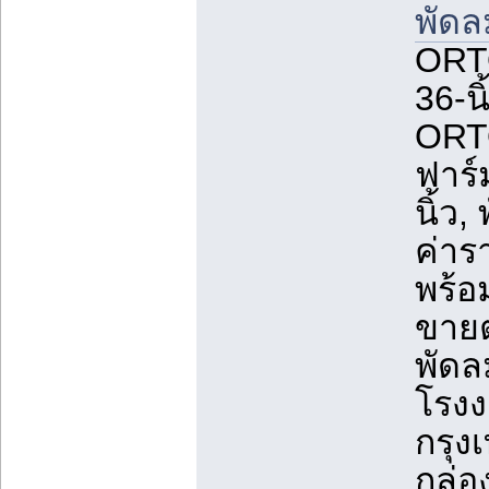
พัดล
ORTO
36-นิ
ORTO
ฟาร์
นิ้ว
ค่าร
พร้อ
ขายต
พัดล
โรงง
กรุง
กล่อ