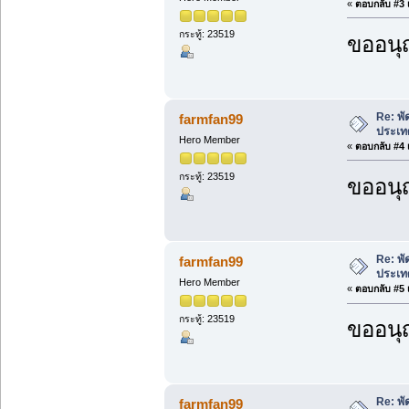
«
ตอบกลับ #3 เ
กระทู้: 23519
ขออนุ
Re: พั
farmfan99
ประเทศ
Hero Member
«
ตอบกลับ #4 เ
กระทู้: 23519
ขออนุ
Re: พั
farmfan99
ประเทศ
Hero Member
«
ตอบกลับ #5 เ
กระทู้: 23519
ขออนุ
Re: พั
farmfan99