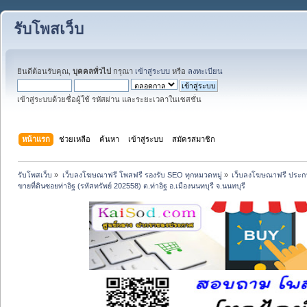
รับโพสเว็บ
ยินดีต้อนรับคุณ,
บุคคลทั่วไป
กรุณา
เข้าสู่ระบบ
หรือ
ลงทะเบียน
เข้าสู่ระบบด้วยชื่อผู้ใช้ รหัสผ่าน และระยะเวลาในเซสชั่น
หน้าแรก
ช่วยเหลือ
ค้นหา
เข้าสู่ระบบ
สมัครสมาชิก
รับโพสเว็บ
»
เว็บลงโฆษณาฟรี โพสฟรี รองรับ SEO ทุกหมวดหมู่
»
เว็บลงโฆษณาฟรี ประกา
ขายที่ดินซอยท่าอิฐ (รหัสทรัพย์ 202558) ต.ท่าอิฐ อ.เมืองนนทบุรี จ.นนทบุรี