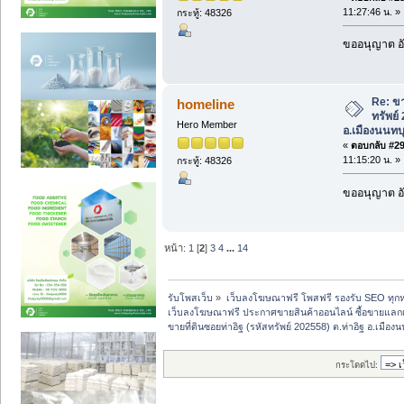
11:27:46 น. »
กระทู้: 48326
ขออนุญาต อั
Re: ขา
homeline
ทรัพย์
Hero Member
อ.เมืองนนทบุ
«
ตอบกลับ #29 
11:15:20 น. »
กระทู้: 48326
ขออนุญาต อั
หน้า:
1
[
2
]
3
4
...
14
รับโพสเว็บ
»
เว็บลงโฆษณาฟรี โพสฟรี รองรับ SEO ทุกห
เว็บลงโฆษณาฟรี ประกาศขายสินค้าออนไลน์ ซื้อขายแลกเ
ขายที่ดินซอยท่าอิฐ (รหัสทรัพย์ 202558) ต.ท่าอิฐ อ.เมืองน
กระโดดไป: