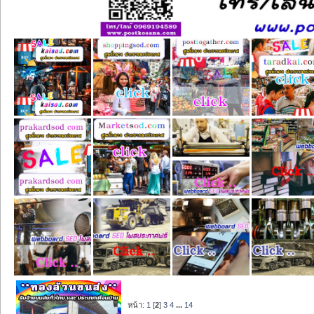
หน้า:
1
[
2
]
3
4
...
14