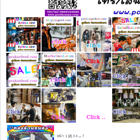
หน้า:
1
[
2
]
3
4
...
7