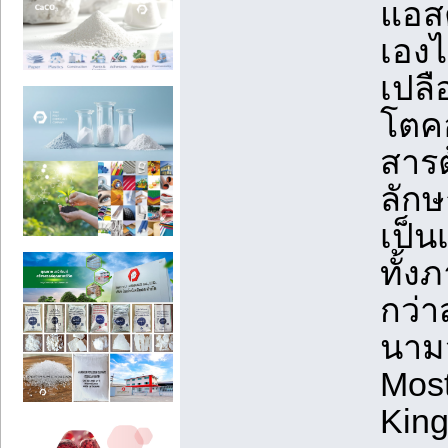
แอสต
เองไ
เปลื
โตคอ
สารต
ลักษ
เป็น
ทั้ง
กว่า
นามว
Most
King