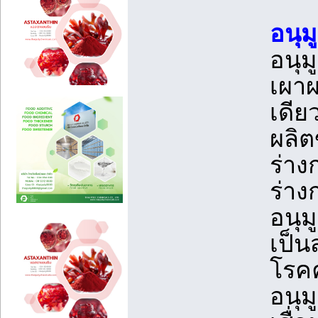
อนุม
อนุม
เผา
เดีย
ผลิต
ร่าง
ร่าง
อนุม
เป็น
โรคค
อนุม