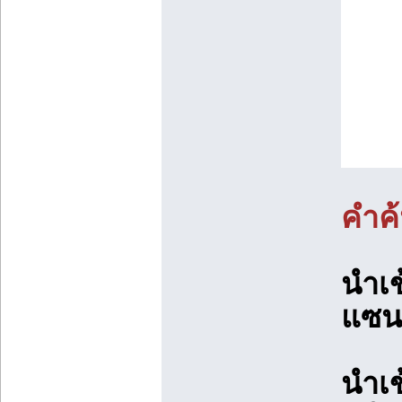
คำค้
นำเ
แซน
นำเ