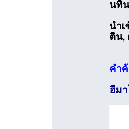
นทิ
นำเ
ติน
คำค
ฮีมา