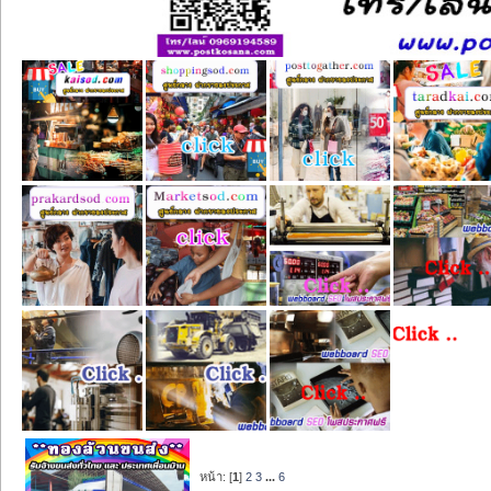
หน้า: [
1
]
2
3
...
6