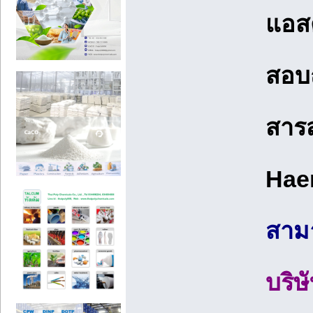
แอส
สอบ
สารส
Haem
สามา
บริษ