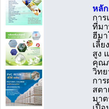
หลั
การ
ที่ม
ฮีมา
เลี้
สูง 
คุณภ
วิท
การผ
สตาแ
มาต
เปื้