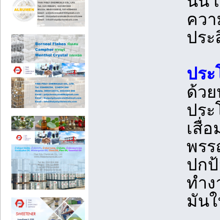
นั้น
ความ
ประส
ประ
ด้วย
ประโ
เสื่
พรรณ
ปกป้
ทำงา
มันใ