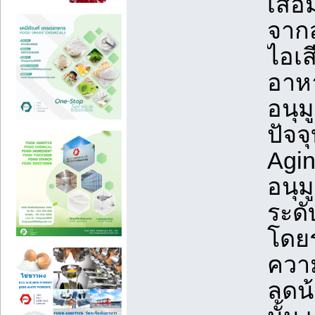
เสื่
จากส
ไอเส
อาหา
อนุม
ปัจจ
Agin
อนุม
ระดั
โดยร
ความ
ลดน