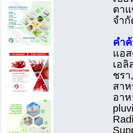
ตาแซ
จำก
คำค
แอส
เอลิ
ชรา,
สาหร
อาหา
pluv
Radi
Supp