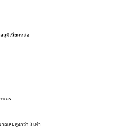
ากอลูมิเนียมหล่อ
เกษตร
มาณลมสูงกว่า 3 เท่า