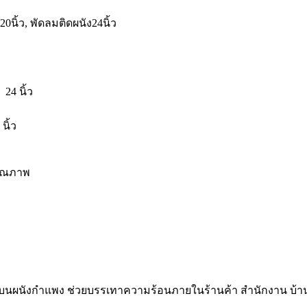
ง20นิ้ว, พัดลมติดผนัง24นิ้ว
24 นิ้ว
นิ้ว
คุณภาพ
ดตั้งบนผนังกำแพง ช่วยบรรเทาความร้อนภายในร้านค้า สำนักงาน บ้าน