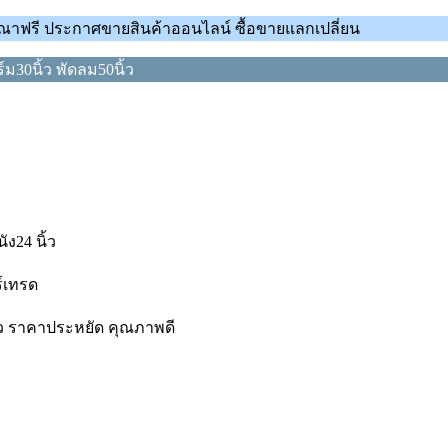
ณาฟรี ประกาศขายสินค้าออนไลน์ ซื้อขายแลกเปลี่ยน
ม30นิ้ว พัดลม50นิ้ว
ัง24 นิ้ว
์เทรด
0นิ้ว ราคาประหยัด คุณภาพดี