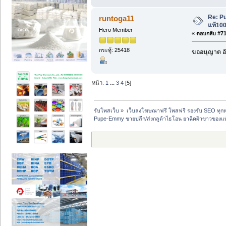
Re: P
runtoga11
แท้100
Hero Member
«
ตอบกลับ #71 
กระทู้: 25418
ขออนุญาต อั
หน้า:
1
...
3
4
[
5
]
รับโพสเว็บ
»
เว็บลงโฆษณาฟรี โพสฟรี รองรับ SEO ทุกห
Pupe-Emmy ขายปลีก/ส่งกลูต้าไธโอน ยาฉีดผิวขาวของแท้1