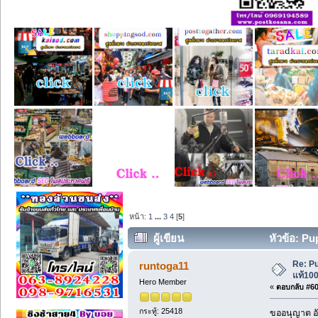
หน้า:
1
...
3
4
[
5
]
ผู้เขียน
หัวข้อ: Pu
Re: P
runtoga11
แท้100
Hero Member
«
ตอบกลับ #60 
กระทู้: 25418
ขออนุญาต อั