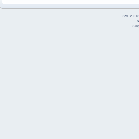
SMF 2.0.1
S
Simp