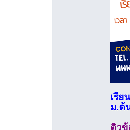
เรีย
ม.ต้
ติวข