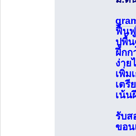
gram
ฟื้น
ปูพื
ฝึกก
ง่าย
เพิ่ม
เตรี
เน้น
รับส
ขอน