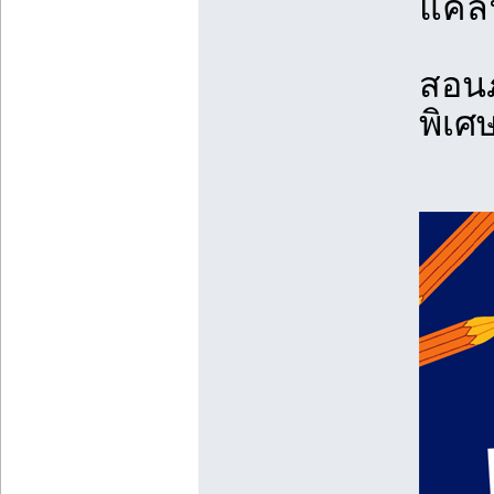
แคลิ
สอน
พิเศ