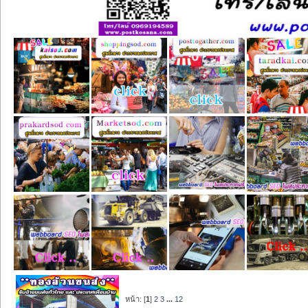
หน้า: [
1
]
2
3
...
12