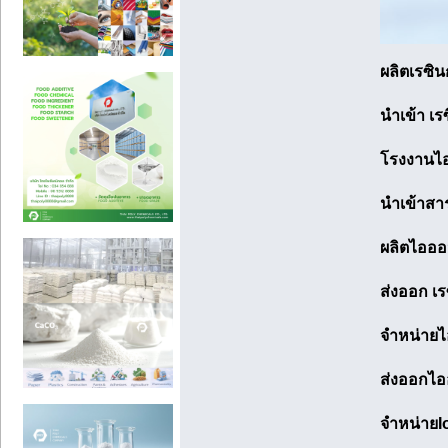
ผลิตเรซิน
นำเข้า เร
โรงงานไออ
นำเข้าสาร
ผลิตไอออน
ส่งออก เร
จำหน่ายไอ
ส่งออกไออ
จำหน่ายI