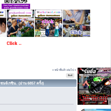
« หน้าที่แล้ว
ต่อไป »
พิมพ์
นจ์เรซิน. (อ่าน 6857 ครั้ง)