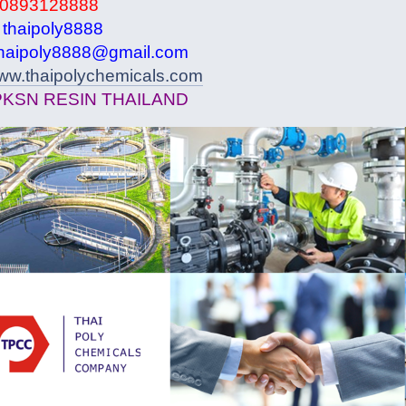
0893128888
:
thaipoly8888
haipoly8888@gmail.com
ww.thaipolychemicals.com
PKSN RESIN THAILAND