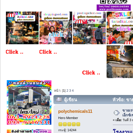
หน้า: [
1
]
2
3
4
ผู้เขียน
หัวข้อ: ขาย
ขายเรซ
polychemicals11
เอ็กซ์เ
Hero Member
«
เมื่อ:
วันที่ 
กระทู้: 14244
โรงงานเ