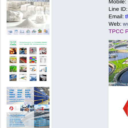
Mobile:
Line ID
Email:
t
Web:
w
TPCC 