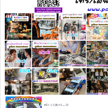
หน้า:
1
2
[
3
]
4
5
...
22