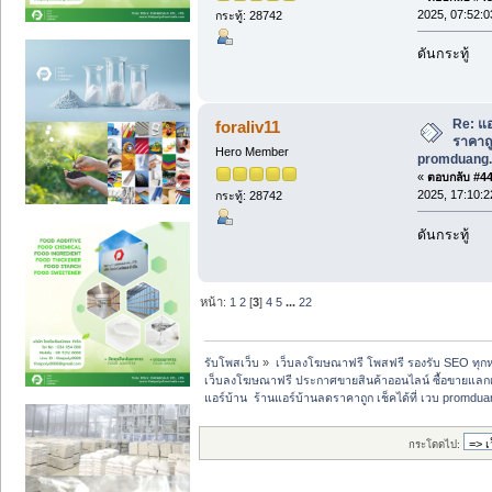
2025, 07:52:0
กระทู้: 28742
ดันกระทู้
Re: แอ
foraliv11
ราคาถูก
Hero Member
promduang.
«
ตอบกลับ #44 
2025, 17:10:2
กระทู้: 28742
ดันกระทู้
หน้า:
1
2
[
3
]
4
5
...
22
รับโพสเว็บ
»
เว็บลงโฆษณาฟรี โพสฟรี รองรับ SEO ทุกห
เว็บลงโฆษณาฟรี ประกาศขายสินค้าออนไลน์ ซื้อขายแลกเ
แอร์บ้าน  ร้านแอร์บ้านลดราคาถูก เช็คได้ที่ เวบ promd
กระโดดไป: