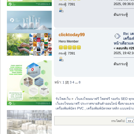
2025, 09:36:0
กระทู้: 7391
ดันกระทู้
Re: เค
clicktoday99
เครื่อ
Hero Member
หน้าเดียวแล
«
ตอบกลับ #29 
2025, 19:42:1
กระทู้: 7391
ดันกระทู้
หน้า:
1
[
2
]
3
4
...
8
รับโพสเว็บ
»
เว็บลงโฆษณาฟรี โพสฟรี รองรับ SEO ทุกห
เว็บลงโฆษณาฟรี ประกาศขายสินค้าออนไลน์ ซื้อขายแลกเ
เครื่องพิมพ์บัตร PVC , เครื่องพิมพ์บัตรพลาสติก แบบหน้า
กระโดดไป: