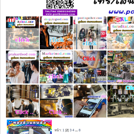
หน้า:
1
[
2
]
3
4
...
8