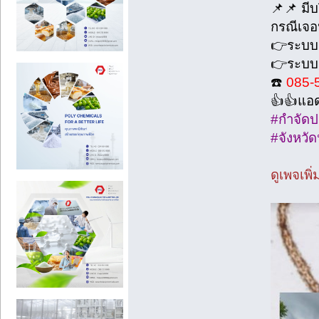
📌📌 มี
กรณีเจอป
👉ระบบ
👉ระบบฉ
☎️
085-
👍👍แอ
#กำจัดปล
#จังหวัด
ดูเพจเพิ่ม