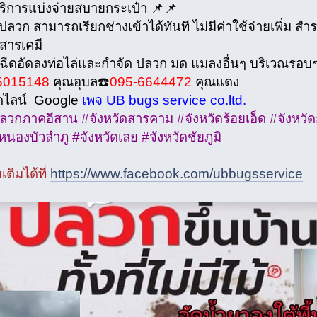
บริการแบ่งจ่ายสบายกระเป๋า 📌📌
ลวก สามารถเรียกช่างเข้าได้ทันที ไม่มีค่าใช้จ่ายเพิ่ม สำ
สารเคมี
ีดอัดลงท่อไล่และกำจัด ปลวก มด​ แมลงอื่นๆ บริเวณรอบ
5015148
คุณอุบล☎️
095-6644472
คุณแดง
ดไลน์ Google
เพจ UB bugs service co.ltd.
วกภาคอีสาน #จังหวัดสารคาม #จังหวัดร้อยเอ็ด #จังหวัดก
หนองบัวลำภู #จังหวัดเลย #จังหวัดชัยภูมิ
เติมได้ที่
https://www.facebook.com/ubbugsservice