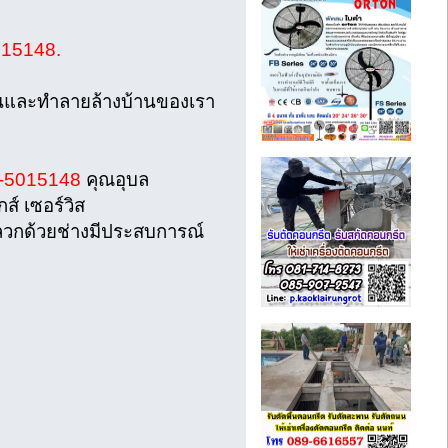
15148.
รานและทำลายล้างบ้านของเรา
-5015148
คุณอุบล
์ เซอร์วิส
วกด้วยช่างมีประสบการณ์