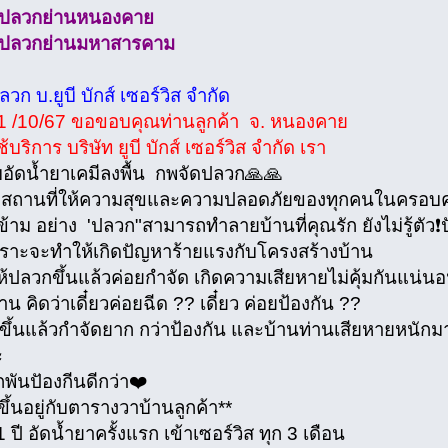
ดปลวกย่านหนองคาย
ดปลวกย่านมหาสารคาม
วก บ.ยูบี บักส์ เซอร์วิส จำกัด
่ 31 /10/67 ขอขอบคุณท่านลูกค้า จ. หนองคาย
ช้บริการ บริษัท ยูบี บักส์ เซอร์วิส จำกัด เรา
อัดน้ำยาเคมีลงพื้น กพจัดปลวก🙏🙏
อสถานที่ให้ความสุขและความปลอดภัยของทุกคนในครอบครัว 
าม อย่าง 'ปลวก"สามารถทำลายบ้านที่คุณรัก ยังไม่รู้ตัว
ราะจะทำให้เกิดปัญหาร้ายแรงกับโครงสร้างบ้าน
้ปลวกขึ้นแล้วค่อยกำจัด เกิดความเสียหายไม่คุ้มกันแน่นอนค
น คิดว่าเดี๋ยวค่อยฉีด ?? เดี๋ยว ค่อยป้องกัน ??
ึ้นแล้วกำจัดยาก กว่าป้องกัน และบ้านท่านเสียหายหนักม
ะ
กพันปัองกีนดีกว่า❤️
้นอยู่กับตารางวาบ้านลูกค้า**
 ปี อัดน้ำยาครั้งแรก เข้าเซอร์วิส ทุก 3 เดือน