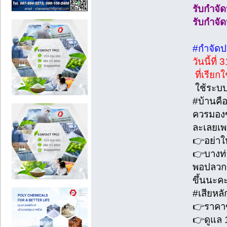
รับกำจั
รับกำจั
#กำจัดปล
วันนี้ที
ที่เรียกใ
ใช้ระบบ
#บ้านคื
ควรมองข้
ละเลยเพ
👉อย่าให
👉บางท่า
พอปลวกข
ขึ้นนะค
#เสียหลั
👉ราคาขึ
👉ดูแล 1