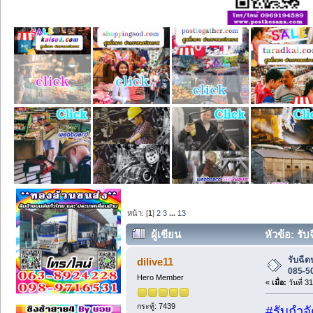
หน้า: [
1
]
2
3
...
13
ผู้เขียน
หัวข้อ: รั
รับฉีด
dilive11
085-5
Hero Member
«
เมื่อ:
วันที่ 3
กระทู้: 7439
#รับกำจ