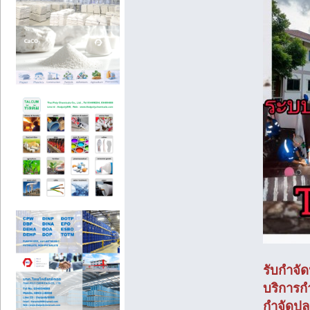
รับกำจั
บริการก
กำจัดป