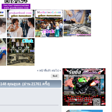
« หน้าที่แล้ว
ต่อไป »
พิมพ์
148 คุณอุบล (อ่าน 21761 ครั้ง)