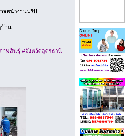
รวจหน้างานฟรี❗❗
ๆบ้าน
าฬสินธุ์ #จังหวัดอุดรธานี