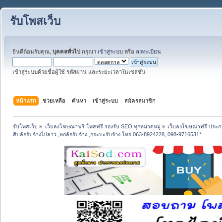
รับโพสเว็บ
ยินดีต้อนรับคุณ,
บุคคลทั่วไป
กรุณา
เข้าสู่ระบบ
หรือ
ลงทะเบียน
เข้าสู่ระบบด้วยชื่อผู้ใช้ รหัสผ่าน และระยะเวลาในเซสชั่น
หน้าแรก
ช่วยเหลือ
ค้นหา
เข้าสู่ระบบ
สมัครสมาชิก
รับโพสเว็บ
»
เว็บลงโฆษณาฟรี โพสฟรี รองรับ SEO ทุกหมวดหมู่
»
เว็บลงโฆษณาฟรี ประกา
สิบล้อรับจ้างไปลาว ,หกล้อรับจ้าง ,กระบะรับจ้าง โทร 063-8924228, 098-9716531*