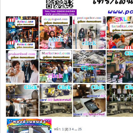
หน้า:
1
[
2
]
3
4
...
25