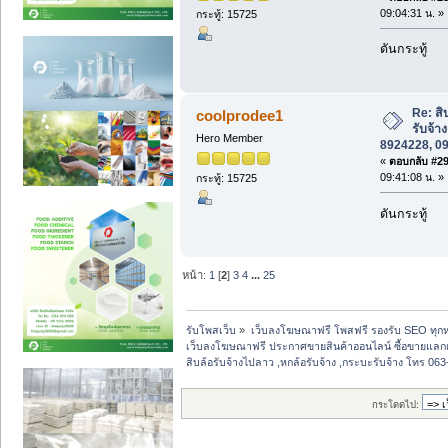
09:04:31 น. »
กระทู้: 15725
ดันกระทู้
Re: สิ
coolprodee1
รับจ้า
Hero Member
8924228, 0
«
ตอบกลับ #29 
09:41:08 น. »
กระทู้: 15725
ดันกระทู้
หน้า:
1
[
2
]
3
4
...
25
รับโพสเว็บ
»
เว็บลงโฆษณาฟรี โพสฟรี รองรับ SEO ทุกห
เว็บลงโฆษณาฟรี ประกาศขายสินค้าออนไลน์ ซื้อขายแลกเ
สิบล้อรับจ้างไปลาว ,หกล้อรับจ้าง ,กระบะรับจ้าง โทร 0
กระโดดไป: