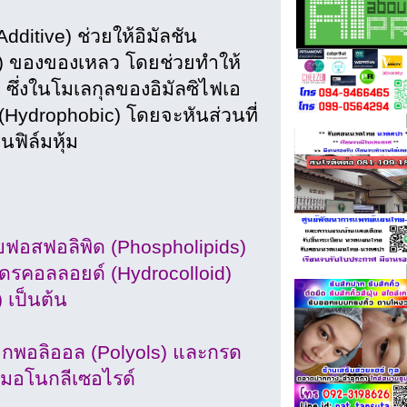
dditive) ช่วยให้อิมัลชัน
n) ของของเหลว โดยช่วยทำให้
น ซึ่งในโมเลกุลของอิมัลซิไฟเอ
ำ (Hydrophobic) โดยจะหันส่วนที่
ฟิล์มหุ้ม
อบฟอสฟอลิพิด (Phospholipids)
ไฮโดรคอลลอยด์ (Hydrocolloid)
 เป็นต้น
มจากพอลิออล (Polyols) และกรด
, มอโนกลีเซอไรด์