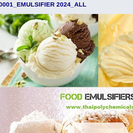
0001_EMULSIFIER 2024_ALL