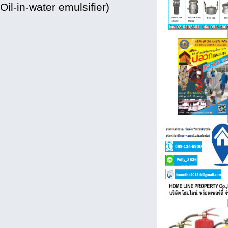
Oil-in-water emulsifier)