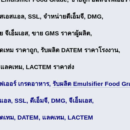
สเอสแอล, SSL, จำหน่ายดีเอ็มจี, DMG,
ย จีเอ็มเอส, ขาย GMS ราคาผู้ผลิต,
ต เดเทม ราคาถูก, รับผลิต DATEM ราคาโรงงาน,
 แลคเทม, LACTEM ราคาส่ง
ิไฟเออร์ เกรดอาหาร,
รับผลิต Emulsifier Food G
อล, SSL, ดีเอ็มจี, DMG, จีเอ็มเอส,
เดเทม, DATEM, แลคเทม, LACTEM