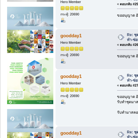
Hero Member
«
ตอบกลับ #25 
กระทู้: 20690
ขออนุญาต อั
Re: ชุ
goodday1
ทำ-ซ่อ
Hero Member
«
ตอบกลับ #26 
กระทู้: 20690
ขออนุญาต อั
Re: ชุ
goodday1
ทำ-ซ่อ
Hero Member
«
ตอบกลับ #27 
กระทู้: 20690
ขออนุญาต อั
รับทำชุดมาส
รับทำมาสคอ
Re: ชุ
goodday1
ทำ-ซ่อ