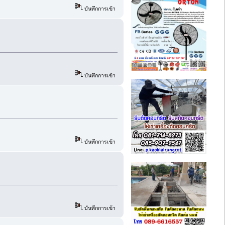
บันทึกการเข้า
บันทึกการเข้า
บันทึกการเข้า
บันทึกการเข้า