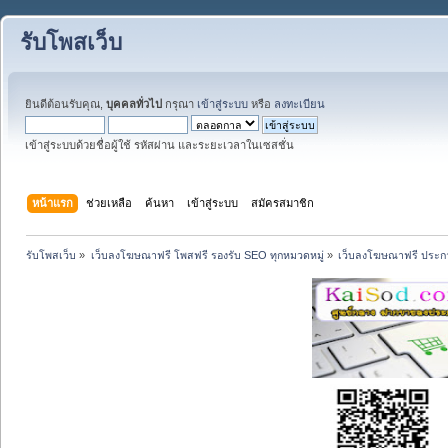
รับโพสเว็บ
ยินดีต้อนรับคุณ,
บุคคลทั่วไป
กรุณา
เข้าสู่ระบบ
หรือ
ลงทะเบียน
เข้าสู่ระบบด้วยชื่อผู้ใช้ รหัสผ่าน และระยะเวลาในเซสชั่น
หน้าแรก
ช่วยเหลือ
ค้นหา
เข้าสู่ระบบ
สมัครสมาชิก
รับโพสเว็บ
»
เว็บลงโฆษณาฟรี โพสฟรี รองรับ SEO ทุกหมวดหมู่
»
เว็บลงโฆษณาฟรี ประกา