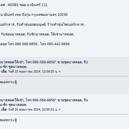
ะเทศ : 40/381 ซอย นวมินทร์ 111
นวมินทร์ เขต บึงกุ่ม กรุงเทพมหานคร 10230
บอร์กลาส, รับทำหุ่นยอดมนุษย์, ร้านทำหุ่นไฟเบอร์กลาส,
 รับซ่อมมาสคอต, รับซักมาสคอต, ให้เช่ามาสคอต,
คอต โทร 086-568-8856 , โทร 065-442-6694
ดมาสคอตให้เช่า, โทร 086-568-8856* ขายชุดมาสคอต, รับ
ม-ซัก ชุดมาสคอต.
เมื่อ:
วันที่ 15 พฤษภาคม 2024, 13:09:03 น. »
พเดทกระทู้
ดมาสคอตให้เช่า, โทร 086-568-8856* ขายชุดมาสคอต, รับ
ม-ซัก ชุดมาสคอต.
เมื่อ:
วันที่ 16 พฤษภาคม 2024, 10:50:01 น. »
พเดทกระทู้