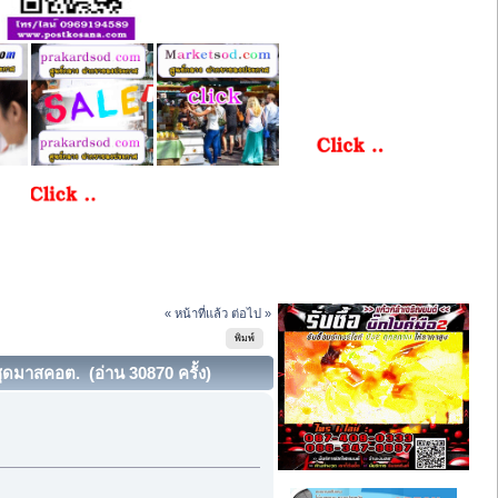
« หน้าที่แล้ว
ต่อไป »
พิมพ์
ุดมาสคอต. (อ่าน 30870 ครั้ง)