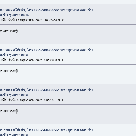
ดมาสคอตให้เช่า, โทร 086-568-8856* ขายชุดมาสคอต, รับ
ม-ซัก ชุดมาสคอต.
เมื่อ:
วันที่ 17 พฤษภาคม 2024, 10:23:33 น. »
พเดทกระทู้
ดมาสคอตให้เช่า, โทร 086-568-8856* ขายชุดมาสคอต, รับ
ม-ซัก ชุดมาสคอต.
เมื่อ:
วันที่ 19 พฤษภาคม 2024, 09:38:58 น. »
พเดทกระทู้
ดมาสคอตให้เช่า, โทร 086-568-8856* ขายชุดมาสคอต, รับ
ม-ซัก ชุดมาสคอต.
เมื่อ:
วันที่ 20 พฤษภาคม 2024, 09:29:21 น. »
พเดทกระทู้
ดมาสคอตให้เช่า, โทร 086-568-8856* ขายชุดมาสคอต, รับ
ม-ซัก ชุดมาสคอต.