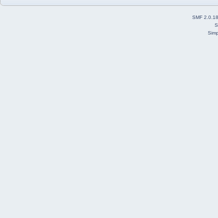
SMF 2.0.1
S
Simp