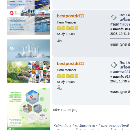
Re: เค
bestpostdd11
เครื่อ
Hero Member
สอบถาม 087
«
ตอบกลับ #146
2026, 19:41:1
กระทู้: 16508
ขออนุญาต อั
Re: เค
bestpostdd11
เครื่อ
Hero Member
สอบถาม 087
«
ตอบกลับ #147
2026, 15:30:2
กระทู้: 16508
ขออนุญาต อั
หน้า:
1
...
8
9
[
10
]
รับโพสเว็บ
»
โพสเพิ่มยอดขาย
»
โพสขายของแบบไหนดี