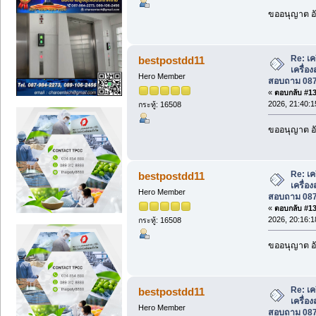
ขออนุญาต อั
Re: เค
bestpostdd11
เครื่อ
Hero Member
สอบถาม 087
«
ตอบกลับ #138
2026, 21:40:1
กระทู้: 16508
ขออนุญาต อั
Re: เค
bestpostdd11
เครื่อ
Hero Member
สอบถาม 087
«
ตอบกลับ #139
2026, 20:16:1
กระทู้: 16508
ขออนุญาต อั
Re: เค
bestpostdd11
เครื่อ
Hero Member
สอบถาม 087