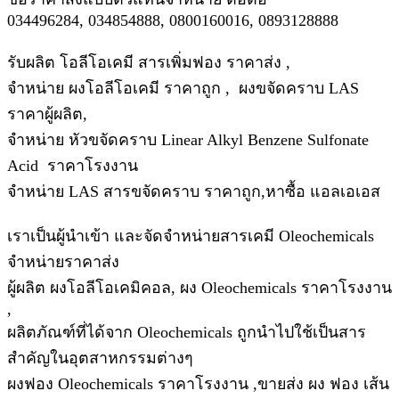
034496284, 034854888, 0800160016, 0893128888
รับผลิต โอลีโอเคมี สารเพิ่มฟอง ราคาส่ง ,
จำหน่าย ผงโอลีโอเคมี ราคาถูก , ผงขจัดคราบ LAS
ราคาผู้ผลิต,
จำหน่าย หัวขจัดคราบ Linear Alkyl Benzene Sulfonate
Acid ราคาโรงงาน
จำหน่าย LAS สารขจัดคราบ ราคาถูก,หาซื้อ แอลเอเอส
เราเป็นผู้นำเข้า และจัดจำหน่ายสารเคมี Oleochemicals
จำหน่ายราคาส่ง
ผู้ผลิต ผงโอลีโอเคมิคอล, ผง Oleochemicals ราคาโรงงาน
,
ผลิตภัณฑ์ที่ได้จาก Oleochemicals ถูกนำไปใช้เป็นสาร
สำคัญในอุตสาหกรรมต่างๆ
ผงฟอง Oleochemicals ราคาโรงงาน ,ขายส่ง ผง ฟอง เส้น