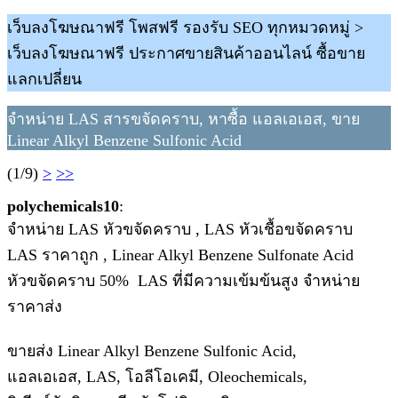
เว็บลงโฆษณาฟรี โพสฟรี รองรับ SEO ทุกหมวดหมู่ >
เว็บลงโฆษณาฟรี ประกาศขายสินค้าออนไลน์ ซื้อขาย
แลกเปลี่ยน
จำหน่าย LAS สารขจัดคราบ, หาซื้อ แอลเอเอส, ขาย
Linear Alkyl Benzene Sulfonic Acid
(1/9)
>
>>
polychemicals10
:
จำหน่าย LAS หัวขจัดคราบ , LAS หัวเชื้อขจัดคราบ
LAS ราคาถูก , Linear Alkyl Benzene Sulfonate Acid
หัวขจัดคราบ 50% LAS ที่มีความเข้มข้นสูง จำหน่าย
ราคาส่ง
ขายส่ง Linear Alkyl Benzene Sulfonic Acid,
แอลเอเอส, LAS, โอลีโอเคมี, Oleochemicals,