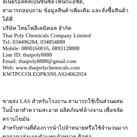
ลิเนียร์อัลคิลเบนซีนซัลโฟนิกแอซิด,
สามารถสอบถาม ข้อมูลสินค้าเพิ่มเติม และสั่งซื้อสินค้า
ได้ที่
บริษัท ไทยโพลีเคมิคอล จำกัด
Thai Poly Chemicals Company Limited
Tel: 034496284, 034854888
Mobile: 0800160016, 0893128888
Line ID: thaipoly8888
Email: thaipoly8888@gmail.com
Web: www.thaipolychemicals.com
KWTPCCOLEOPKSNLAS24062024
ขายส่ง LAS สำหรับโรงงาน สามารถใช้เป็นส่วนผสม
ในน้ำยาทำความสะอาด ผลิตภัณฑ์ล้างจาน เพื่อขจัด
คราบไขมัน
สำหรับท่านที่ต้องการนำไปจำหน่ายหรือใช้จำนวนมาก
ขอราคาส่งแบบตัวแทนจำหน่าย ติอต่อ