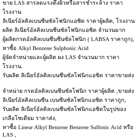
ขาย LAS สารลดแรงตึงผิวหรือสารชำระล้าง ราคา
โรงงาน
ลิเนียร์อัลคิลเบนซีนซัลโฟนิกแอซิด ราคาผู้ผลิต, โรงงาน
ผลิต ลิเนียร์อัลคิลเบนซีนซัลโฟนิกแอซิด จำนวนมาก
ผู้ผลิตกรดอัลคิลเบนซีนซีนซัลโฟนิก ( LABSA ราคาถูก),
หาซื้อ Alkyl Benzene Sulphonic Acid
ผู้จัดจำหน่ายและผู้ผลิต ผง LAS จำนวนมาก ราคา
โรงงาน.
รับผลิต ลิเนียร์อัลคิลเบนซีนซัลโฟนิกแอซิด ราคาขายส่ง
จำหน่าย กรดอัลคิลเบนซีนซัลโฟนิก ราคาผู้ผลิต ,ขายส่ง
ลิเนียร์อัลคิลเบนซีน เบนซีนซัลโฟนิกแอซิด ราคาถูก,
รับผลิต ลิเนียร์อัลคิลเบนซีนซัลโฟนิกแอซิดในรูปของ
เกลือโซเดียม ราคาส่ง,
หาซื้อ Linear Alkyl Benzene Benzene Sulfonic Acid หรือ
LAS ,