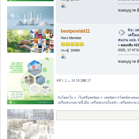
ขออนุญาต อั
Re: เค
bestpostdd11
เครื่อ
Hero Member
สแกน usb, จ
«
ตอบกลับ #239
2025, 17:47:5
กระทู้: 16484
ขออนุญาต อั
หน้า:
1
...
14
15
[
16
]
17
รับโพสเว็บ
»
เว็บฟรียอดนิยม
»
เทคนิคการโพสต์ขายขอ
เครื่องสแกนลายนิ้วมือ, เครื่องสแกนใบหน้า, เครื่องสแกน u