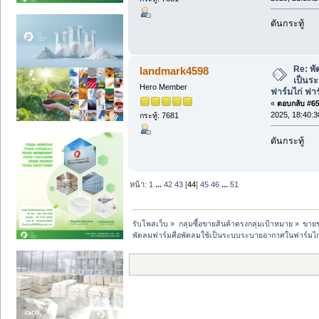
ดันกระทู้
Re: พั
landmark4598
เป็นร
Hero Member
ฟาร์มไก่ ฟา
«
ตอบกลับ #659
2025, 18:40:3
กระทู้: 7681
ดันกระทู้
หน้า:
1
...
42
43
[
44
]
45
46
...
51
รับโพสเว็บ
»
กลุ่มซื้อขายสินค้าตรงกลุ่มเป้าหมาย
»
ขายข
พัดลมฟาร์มคือพัดลมใช้เป็นระบบระบายอากาศในฟาร์มไก่