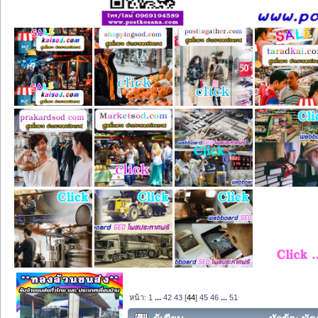
หน้า:
1
...
42
43
[
44
]
45
46
...
51