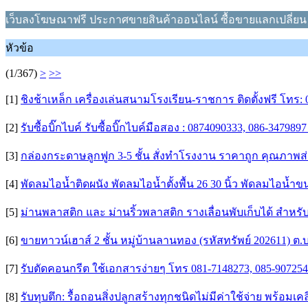
เว็บลงโฆษณาฟรี ประกาศขายสินค้าออนไลน์ ซื้อขายแลกเปลี่ยน
หัวข้อ
(1/367)
>
>>
[1]
ชิงช้าเหล็ก เครื่องเล่นสนามโรงเรียน-ราชการ ติดตั้งฟรี โทร:
[2]
รับซื้อบิ๊กไบค์ รับซื้อบิ๊กไบค์มือสอง : 0874090333, 086-347989
[3]
กล่องกระดาษลูกฟูก 3-5 ชั้น สั่งทำโรงงาน ราคาถูก คุณภาพส
[4]
พัดลมไอน้ำติดผนัง พัดลมไอน้ำตั้งพื้น 26 30 นิ้ว พัดลมไอน้ำ
[5]
ม่านพลาสติก และ ม่านริ้วพลาสติก รางเลื่อนพับเก็บได้ สำห
[6]
ขายทาวน์เฮาส์ 2 ชั้น หมู่บ้านลานทอง (รหัสทรัพย์ 202611) ต.
[7]
รับตัดคอนกรีต ใช้เอกสารง่ายๆ โทร 081-7148273, 085-907
[8]
รับทุบตึก: รื้อถอนสิ่งปลูกสร้างทุกชนิดไม่มีค่าใช้จ่าย พร้อมเคลีย