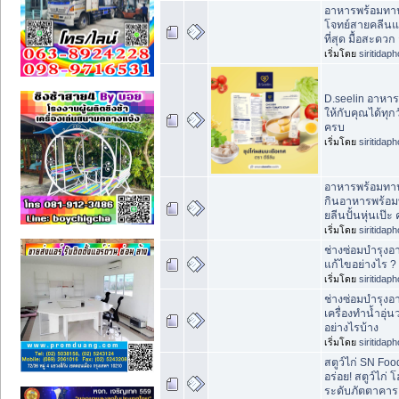
อาหารพร้อมทา
โจทย์สายคลีนแ
ที่สุด มื้อสะดวก
เริ่มโดย
siritidap
D.seelin อาหาร
ให้กับคุณได้ทุ
ครบ
เริ่มโดย
siritidap
อาหารพร้อมทา
กินอาหารพร้อม
ยลีนปั้นหุ่นเป๊ะ
เริ่มโดย
siritidap
ช่างซ่อมบำรุงอ
แก้ไขอย่างไร ?
เริ่มโดย
siritidap
ช่างซ่อมบำรุง
เครื่องทำน้ำอุ่
อย่างไรบ้าง
เริ่มโดย
siritidap
สตูว์ไก่ SN Fo
อร่อย! สตูว์ไก่
ระดับภัตตาคาร ม