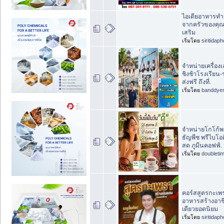
ไอเดียอาหารทำเ
จากครัวของคุณเ
เสริม
เริ่มโดย
siritidap
จำหน่ายเครื่อง
ชิงช้าโรงเรียน-
ส่งฟรี ถึงที่.
เริ่มโดย
banddye
จำหน่ายโกโก้พร้อ
ธัญพืช พรีไบโอต
สด ภูมีนคอฟฟ์.
เริ่มโดย
doubleti
คอร์สสูตรกะเพ
อาหารสร้างอาช
เดียวยอดนิยม
เริ่มโดย
siritidap