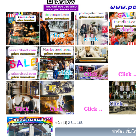
หน้า: [
1
]
2
3
...
166
หัวข้อ
/
เริ่มโ