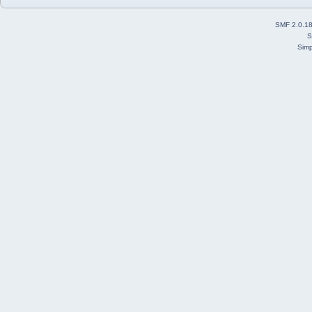
SMF 2.0.1
S
Simp