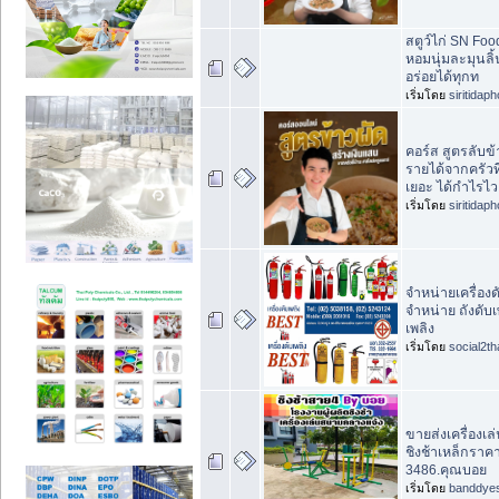
สตูว์ไก่ SN Food
หอมนุ่มละมุนลิ
อร่อยได้ทุกท
เริ่มโดย
siritidap
คอร์ส สูตรลับข้
รายได้จากครัวที
เยอะ ได้กำไรไว
เริ่มโดย
siritidap
จำหน่ายเครื่องด
จำหน่าย ถังดับเ
เพลิง
เริ่มโดย
social2th
ขายส่งเครื่องเ
ชิงช้าเหล็กราค
3486.คุณบอย
เริ่มโดย
banddye