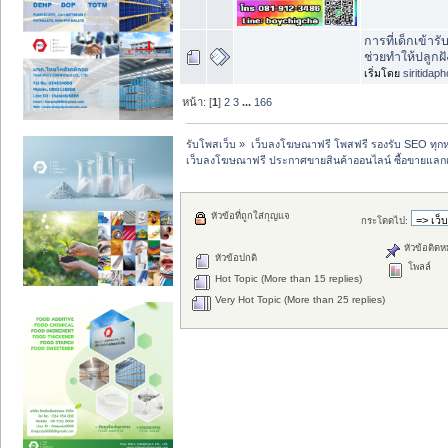
การที่เด็กเข้าร
ช่วยทำให้ปลูกฝั
เริ่มโดย
siritidap
หน้า: [
1
]
2
3
...
166
รับโพสเว็บ
»
เว็บลงโฆษณาฟรี โพสฟรี รองรับ SEO ทุกห
เว็บลงโฆษณาฟรี ประกาศขายสินค้าออนไลน์ ซื้อขายแลกเ
หัวข้อที่ถูกใส่กุญแจ
กระโดดไป:
หัวข้อติดห
หัวข้อปกติ
โพลล์
Hot Topic (More than 15 replies)
Very Hot Topic (More than 25 replies)