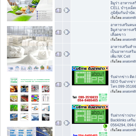
อิมูร่า อาหารเ
CELL บำรุงเม็ด
ภูมิคุ้มกันบำบัด.
เริ่มโดย
anatomi8
อาหารเสริมคนทำ
อิมูล่าอาหารเสริ
เลือดขาว
เริ่มโดย
anatomi8
อาหารเสริมสำหรับ
เป็นอาหารเสริ
เพิ่ม NK Cell
เริ่มโดย
anatomi8
รับฝากข่าว ติด B
SEO รับฝากข่า
โทร.099-3516
เริ่มโดย
anatomi8
รับฝากข่าวประช
Backlinks เสริ
0564294, 094-
เริ่มโดย
anatomi8