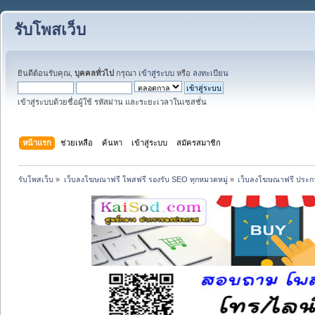
รับโพสเว็บ
ยินดีต้อนรับคุณ,
บุคคลทั่วไป
กรุณา
เข้าสู่ระบบ
หรือ
ลงทะเบียน
เข้าสู่ระบบด้วยชื่อผู้ใช้ รหัสผ่าน และระยะเวลาในเซสชั่น
หน้าแรก
ช่วยเหลือ
ค้นหา
เข้าสู่ระบบ
สมัครสมาชิก
รับโพสเว็บ
»
เว็บลงโฆษณาฟรี โพสฟรี รองรับ SEO ทุกหมวดหมู่
»
เว็บลงโฆษณาฟรี ประกา