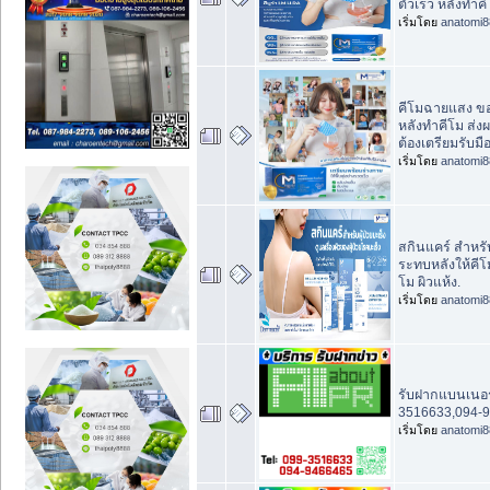
ตัวเร็ว หลังทำค
เริ่มโดย
anatomi8
คีโมฉายแสง ของ
หลังทำคีโม ส่
ต้องเตรียมรับมื
เริ่มโดย
anatomi8
สกินแคร์ สำหรับ
ระทบหลังให้คีโม
โม ผิวแห้ง.
เริ่มโดย
anatomi8
รับฝากแบนเนอร์
3516633,094-9
เริ่มโดย
anatomi8