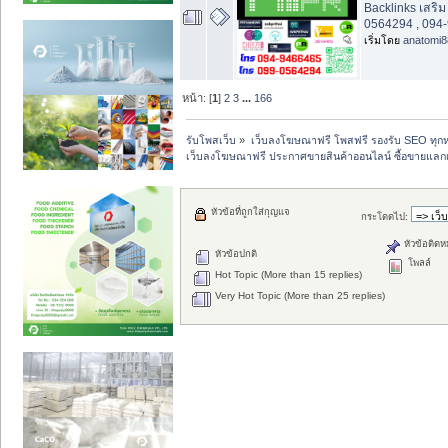
Backlinks เสริ
0564294 , 094
เริ่มโดย
anatomi8
หน้า: [
1
]
2
3
...
166
รับโพสเว็บ
»
เว็บลงโฆษณาฟรี โพสฟรี รองรับ SEO ทุกห
เว็บลงโฆษณาฟรี ประกาศขายสินค้าออนไลน์ ซื้อขายแลกเ
หัวข้อที่ถูกใส่กุญแจ
กระโดดไป:
หัวข้อติดห
หัวข้อปกติ
โพลล์
Hot Topic (More than 15 replies)
Very Hot Topic (More than 25 replies)