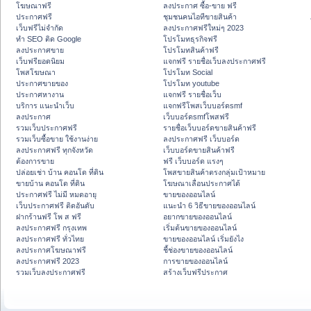
โฆษณาฟรี
ลงประกาศ ซื้อ-ขาย ฟรี
ประกาศฟรี
ชุมชนคนไอทีขายสินค้า
เว็บฟรีไม่จำกัด
ลงประกาศฟรีใหม่ๆ 2023
ทำ SEO ติด Google
โปรโมทธุรกิจฟรี
ลงประกาศขาย
โปรโมทสินค้าฟรี
เว็บฟรียอดนิยม
แจกฟรี รายชื่อเว็บลงประกาศฟรี
โพสโฆษณา
โปรโมท Social
ประกาศขายของ
โปรโมท youtube
ประกาศหางาน
แจกฟรี รายชื่อเว็บ
บริการ แนะนำเว็บ
แจกฟรีโพสเว็บบอร์ดsmf
ลงประกาศ
เว็บบอร์ดsmfโพสฟรี
รวมเว็บประกาศฟรี
รายชื่อเว็บบอร์ดขายสินค้าฟรี
รวมเว็บซื้อขาย ใช้งานง่าย
ลงประกาศฟรี เว็บบอร์ด
ลงประกาศฟรี ทุกจังหวัด
เว็บบอร์ดขายสินค้าฟรี
ต้องการขาย
ฟรี เว็บบอร์ด แรงๆ
ปล่อยเช่า บ้าน คอนโด ที่ดิน
โพสขายสินค้าตรงกลุ่มเป้าหมาย
ขายบ้าน คอนโด ที่ดิน
โฆษณาเลื่อนประกาศได้
ประกาศฟรี ไม่มี หมดอายุ
ขายของออนไลน์
เว็บประกาศฟรี ติดอันดับ
แนะนำ 6 วิธีขายของออนไลน์
ฝากร้านฟรี โพ ส ฟรี
อยากขายของออนไลน์
ลงประกาศฟรี กรุงเทพ
เริ่มต้นขายของออนไลน์
ลงประกาศฟรี ทั่วไทย
ขายของออนไลน์ เริ่มยังไง
ลงประกาศโฆษณาฟรี
ชี้ช่องขายของออนไลน์
ลงประกาศฟรี 2023
การขายของออนไลน์
รวมเว็บลงประกาศฟรี
สร้างเว็บฟรีประกาศ