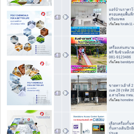
แอร์บ้านราคาโร
ครอบคลุมพื้นที
ปริมณฑล
เริ่มโดย
foraliv11
เครื่องเล่นสนาม
ฟรี ชิงช้าเหล็
081-9123486
เริ่มโดย
banddye
ขายทาวเฮ้าส์ 2 
เนค 28 (รหัส 
อ.สายไหม กทม.
เริ่มโดย
homeline
เลือกเครื่องกั้นท
กั้นทางเดินปีกผ
ประตู