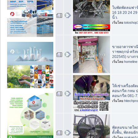
ใบพัดพัดลมฟาร์ม
16 18 20 24 29
นิ้ว.
เริ่มโดย
totoshop
ขายอาคารพาณิช
ราชพฤกษ์-คริสต
202545) บางกร
เริ่มโดย
homeline
ให้เช่าเครื่องตั
คอนกรีต กทม ป
คอนกรีต 081-
เริ่มโดย
hitechpr
พัดลมขนาดใหญ
ตั้งพื้น, พัดลมยั
เริ่มโดย
prakan1