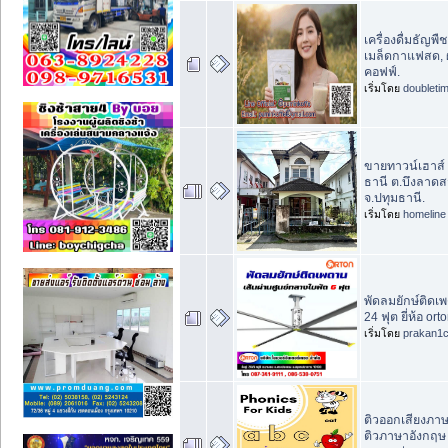
เครื่องดื่มธัญพื
เมล็ดกาแฟสด, ผ
คอฟฟ์.
เริ่มโดย
doubleti
ขายทาวน์เฮาส์ 2
ธานี ต.บึงลาด
จ.ปทุมธานี.
เริ่มโดย
homeline
พัดลมยักษ์ติด
24 ฟุต ยี่ห้อ or
เริ่มโดย
prakan1
ติวออกเสียงภา
ติวภาษาอังกฤษ P