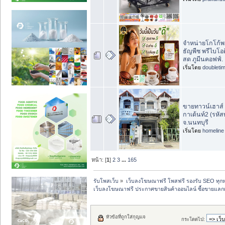
จำหน่ายโกโก้พร้อ
ธัญพืช พรีไบโอต
สด ภูมีนคอฟฟ์.
เริ่มโดย
doubleti
ขายทาวน์เฮาส์ 2
กาเด้นท์2 (รหั
จ.นนทบุรี
เริ่มโดย
homeline
หน้า: [
1
]
2
3
...
165
รับโพสเว็บ
»
เว็บลงโฆษณาฟรี โพสฟรี รองรับ SEO ทุกห
เว็บลงโฆษณาฟรี ประกาศขายสินค้าออนไลน์ ซื้อขายแลกเ
หัวข้อที่ถูกใส่กุญแจ
กระโดดไป: