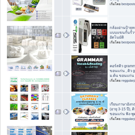
เริ่มโดย
bestpost
กล้องอ่านป้ายทะ
แบบแขนกั้นรั้วร
อัตโนมัติ
เริ่มโดย
bestpost
คอร์สติว gramm
ขอนแก่น , ติว
ม.ต้น ขอนแก่น
เริ่มโดย
reggular
เรียนภาษาอังก
(อายุ 3-15 ปี), 
ขอนแก่น ฟัง-พู
เริ่มโดย
reggular