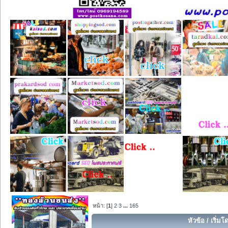
หน้า: [
1
]
2
3
...
165
หัวข้อ
/
เริ่มโ