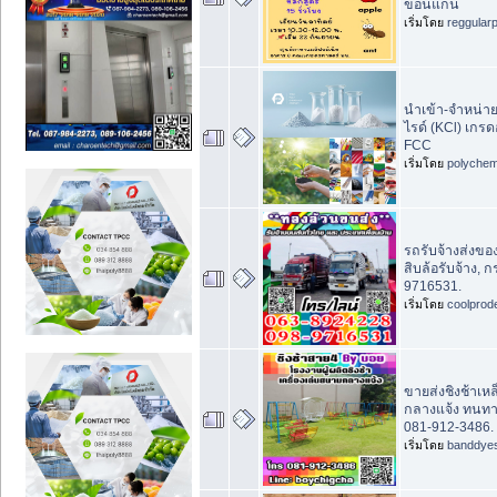
ขอนแก่น
เริ่มโดย
reggular
นำเข้า-จำหน่า
ไรด์ (KCl) เก
FCC
เริ่มโดย
polychem
รถรับจ้างส่งขอ
สิบล้อรับจ้าง, 
9716531.
เริ่มโดย
coolprod
ขายส่งชิงช้าเหล
กลางแจ้ง ทนท
081-912-3486.
เริ่มโดย
banddye