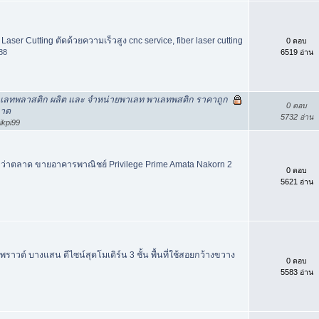
Laser Cutting ตัดด้วยความเร็วสูง cnc service, fiber laser cutting
0 ตอบ
88
6519 อ่าน
เลทพลาสติก ผลิต และ จำหน่ายพาเลท พาเลทพสติก ราคาถูก
0 ตอบ
าด
5732 อ่าน
ikpi99
ว่าตลาด ขายอาคารพาณิชย์ Privilege Prime Amata Nakorn 2
0 ตอบ
5621 อ่าน
ราวด์ บางแสน ดีไซน์สุดโมเดิร์น 3 ชั้น พื้นที่ใช้สอยกว้างขวาง
0 ตอบ
5583 อ่าน