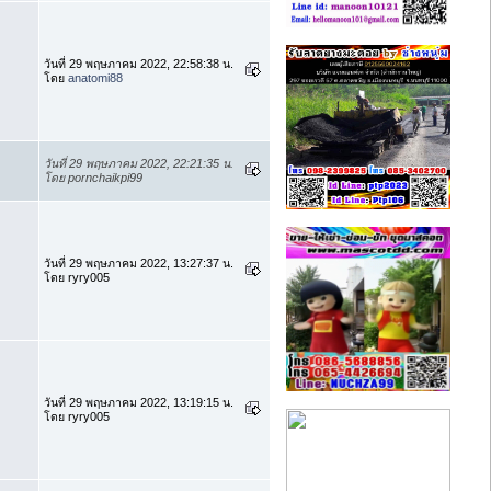
วันที่ 29 พฤษภาคม 2022, 22:58:38 น.
โดย
anatomi88
วันที่ 29 พฤษภาคม 2022, 22:21:35 น.
โดย pornchaikpi99
วันที่ 29 พฤษภาคม 2022, 13:27:37 น.
โดย ryry005
วันที่ 29 พฤษภาคม 2022, 13:19:15 น.
โดย ryry005